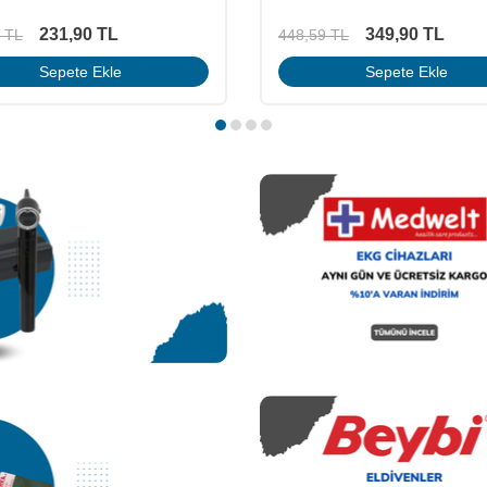
231,90
TL
349,90
TL
TL
448,59
TL
Sepete Ekle
Sepete Ekle