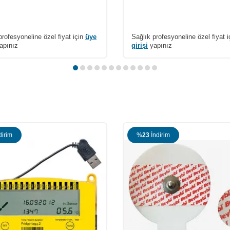
profesyoneline özel fiyat için
üye
Sağlık profesyoneline özel fiyat 
apınız
girişi
yapınız
dirim
%
23
İndirim