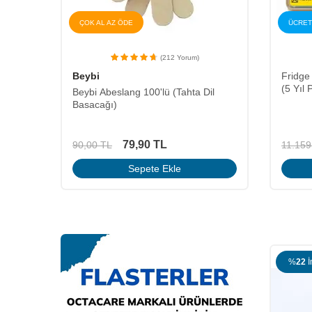
ÇOK AL AZ ÖDE
ÜCRET
(212 Yorum)
Beybi
Fridge
(5 Yıl 
Beybi Abeslang 100'lü (Tahta Dil
Basacağı)
79,90
TL
90,00
TL
11.159
çin
üye
Sepete Ekle
%
22
İndirim
%
17
İ