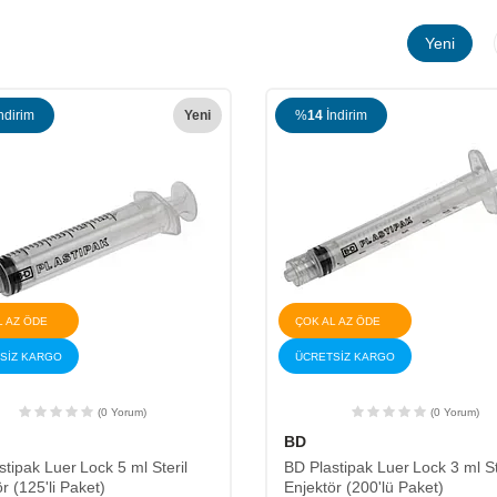
Yeni
ndirim
Yeni
%
14
İndirim
L AZ ÖDE
ÇOK AL AZ ÖDE
SİZ KARGO
ÜCRETSİZ KARGO
(0 Yorum)
(0 Yorum)
BD
tipak Luer Lock 5 ml Steril
BD Plastipak Luer Lock 3 ml St
r (125'li Paket)
Enjektör (200'lü Paket)