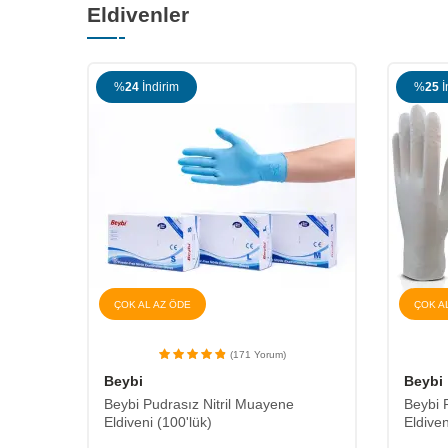
Eldivenler
%
24
İndirim
%
25
İ
ÇOK AL AZ ÖDE
ÇOK A
(171 Yorum)
Beybi
Beybi
Beybi Pudrasız Nitril Muayene
Beybi 
Eldiveni (100'lük)
Eldiven