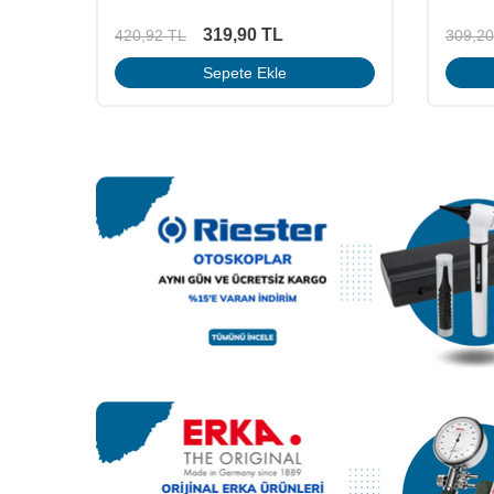
319,90
TL
420,92
TL
309,20
Sepete Ekle