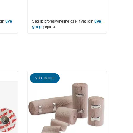
9.500
için
üye
Sağlık profesyoneline özel fiyat için
üye
girişi
yapınız
%
17
İndirim
%
17