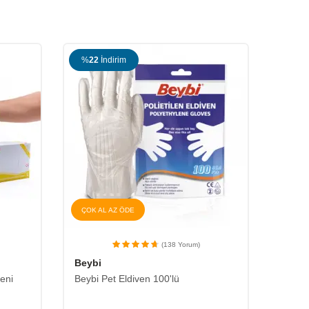
%
22
İndirim
%
24
ÇOK AL AZ ÖDE
ÇOK A
(138 Yorum)
Beybi
Beybi
eni
Beybi Pet Eldiven 100'lü
Beybi 
Eldive