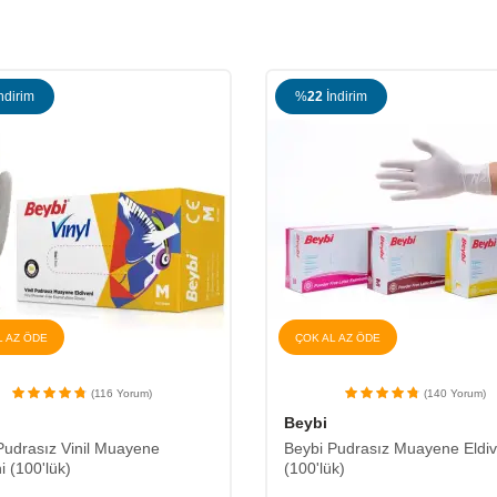
ndirim
%
22
İndirim
L AZ ÖDE
ÇOK AL AZ ÖDE
(116 Yorum)
(140 Yorum)
Beybi
Pudrasız Vinil Muayene
Beybi Pudrasız Muayene Eldiv
i (100'lük)
(100'lük)