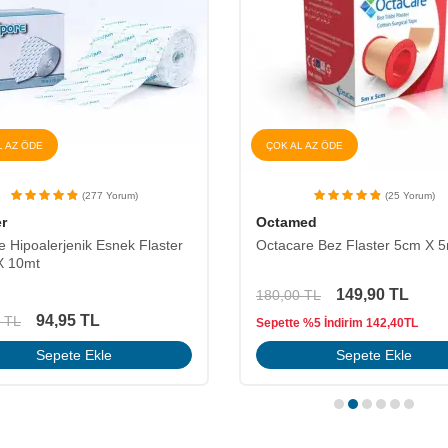
L AZ ÖDE
ÇOK AL AZ ÖDE
(25 Yorum)
(161 Yorum)
ed
Seyitler
re Bez Flaster 5cm X 5m
Seyitler Enjeksiyon Bandı
149,90
TL
TL
35,90
TL
46,03
TL
 %5 İndirim
142,40
TL
Sepete Ekle
Sepete Ekle