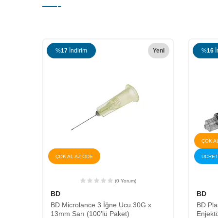
Yeni
%
17
İndirim
Yeni
%
16
İ
ÇOK A
ÇOK AL AZ ÖDE
ÜCRET
(0 Yorum)
uru
BD
BD
BD Microlance 3 İğne Ucu 30G x
BD Plas
13mm Sarı (100'lü Paket)
Enjektö