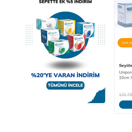
ÇOK AL AZ ÖDE
ÇOK A
(277 Yorum)
Seyitler
Octam
cm X
Unipore Hipoalerjenik Esnek Flaster
Octaca
10cm X 10mt
180,00
94,95
TL
121,73
TL
Sepette
Sepete Ekle