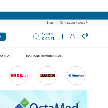
Blog
Kargom Nerede?
Sepetim
0
A
0
0,00
TL
PMANLAR
HASTANE DEMİRBAŞLARI