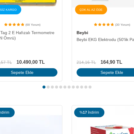
SİZ KARGO
ÇOK AL AZ ÖDE
(68 Yorum)
(30 Yorum)
 Tag 2 E Hafızalı Termometre
Beybi
Pil Ömrü)
Beybi EKG Elektrodu (50'lik P
10.490,00
TL
164,90
TL
,57
TL
214,16
TL
Sepete Ekle
Sepete Ekle
ndirim
%
22
İndirim