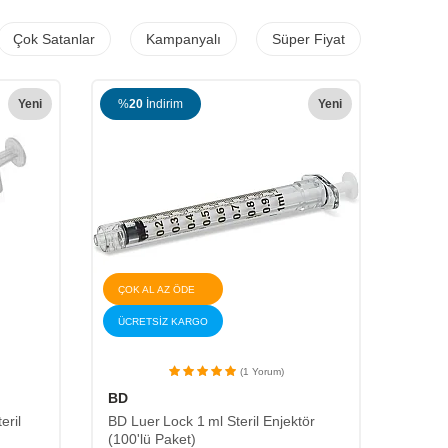
Çok Satanlar
Kampanyalı
Süper Fiyat
Yeni
%
20
İndirim
Yeni
%
14
ÇOK AL AZ ÖDE
ÜCRETSİZ KARGO
ÜCRE
(1 Yorum)
BD
AED De
Tipi (
eril
BD Luer Lock 1 ml Steril Enjektör
(100'lü Paket)