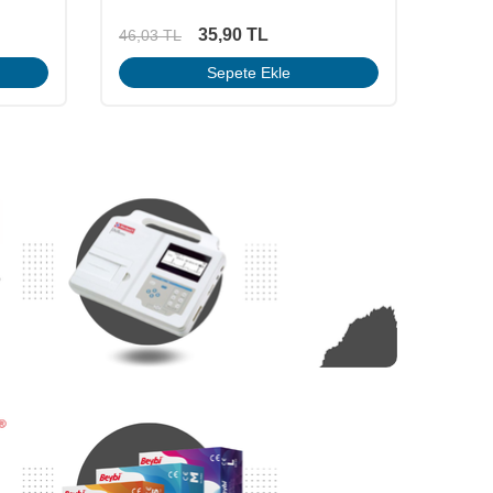
35,90
TL
46,03
TL
420,9
Sepete Ekle