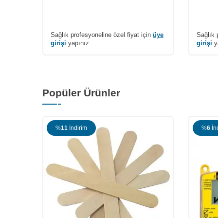
çin
üye
Sağlık profesyoneline özel fiyat için
üye
Sağlık 
girişi
yapınız
girişi
y
Popüler Ürünler
%
11
İndirim
%
6
İn