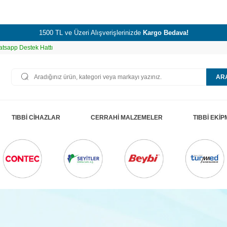
1500 TL ve Üzeri Alışverişlerinizde
Kargo Bedava!
tsapp Destek Hattı
AR
TIBBİ CİHAZLAR
CERRAHİ MALZEMELER
TIBBİ EKİ