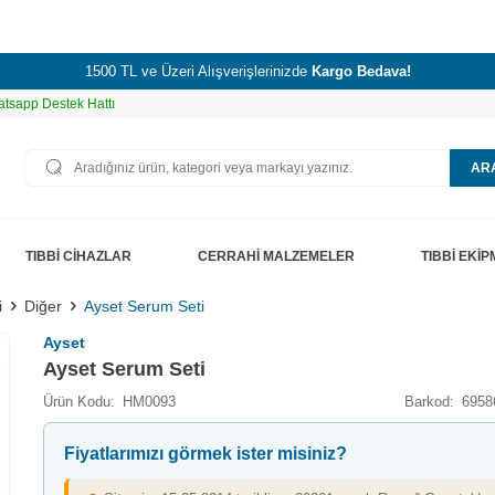
1500 TL ve Üzeri Alışverişlerinizde
Kargo Bedava!
tsapp Destek Hattı
AR
TIBBİ CİHAZLAR
CERRAHİ MALZEMELER
TIBBİ EKİ
i
Diğer
Ayset Serum Seti
Ayset
Ayset Serum Seti
Ürün Kodu:
HM0093
Barkod:
6958
Fiyatlarımızı görmek ister misiniz?