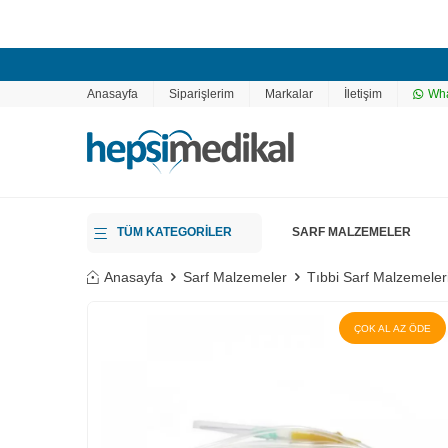
Anasayfa
Siparişlerim
Markalar
İletişim
Wha
TÜM KATEGORİLER
SARF MALZEMELER
Anasayfa
Sarf Malzemeler
Tıbbi Sarf Malzemeler
ÇOK AL AZ ÖDE