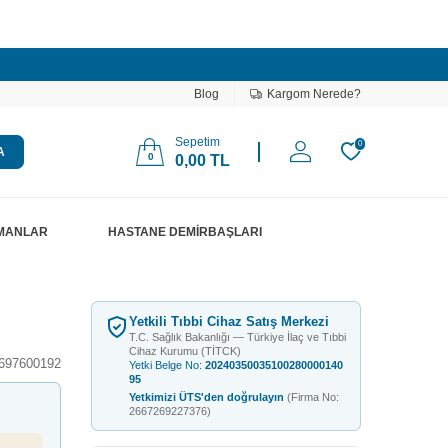
Blog
Kargom Nerede?
Sepetim
0
A
0
0,00
TL
PMANLAR
HASTANE DEMİRBAŞLARI
Yetkili Tıbbi Cihaz Satış Merkezi
T.C. Sağlık Bakanlığı — Türkiye İlaç ve Tıbbi
Cihaz Kurumu (TİTCK)
697600192
Yetki Belge No:
20240350035100280000140
95
Yetkimizi ÜTS'den doğrulayın
(Firma No:
2667269227376)