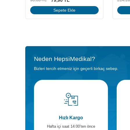
164,90
TL
214,16
TL
162,37
Sepete Ekle
Neden HepsiMedikal?
Bizleri tercih etmeniz için geçerli birkaç sebep.
Hızlı Kargo
Hafta içi saat 14:00’ten önce