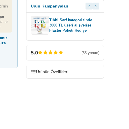
Ürün Kampanyaları
i'nin
ğer
gorisinde
T
Tıbbi Sarf kategorisinde
larak
lışverişe
6
3000 TL üzeri alışverişe
z.
a Bardak
Ö
Flaster Paketi Hediye
H
manız
nıza
5.0
(55 yorum)
Ürünün Özellikleri