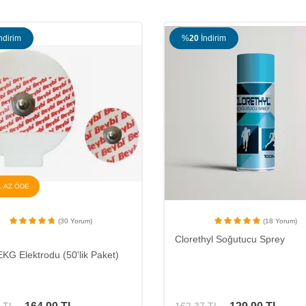
ndirim
%
18
İndirim
ÇOK AL AZ ÖDE
(18 Yorum)
(152 Yorum)
hyl Soğutucu Sprey
Beybi
Beybi Bistüri Ucu