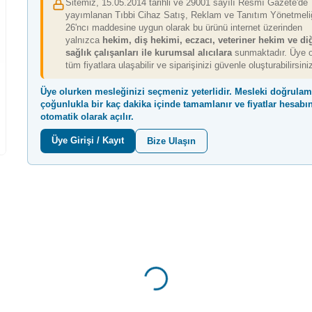
Sitemiz, 15.05.2014 tarihli ve 29001 sayılı Resmî Gazete'de
yayımlanan Tıbbi Cihaz Satış, Reklam ve Tanıtım Yönetmeliğ
26'ncı maddesine uygun olarak bu ürünü internet üzerinden
yalnızca
hekim, diş hekimi, eczacı, veteriner hekim ve di
Tıbbi Sarf kate
Tıbbi Sarf kategorisinde
sağlık çalışanları ile kurumsal alıcılara
sunmaktadır. Üye o
2500 TL üzeri a
7000 TL üzeri alışverişe
tüm fiyatlara ulaşabilir ve siparişinizi güvenle oluşturabilirsini
İsim Yazılı Kup
ASM Web Sitesi Hediye
Hediye
Üye olurken mesleğinizi seçmeniz yeterlidir. Mesleki doğrula
çoğunlukla
bir kaç dakika içinde
tamamlanır ve fiyatlar hesabı
otomatik olarak açılır.
Üye Girişi / Kayıt
Bize Ulaşın