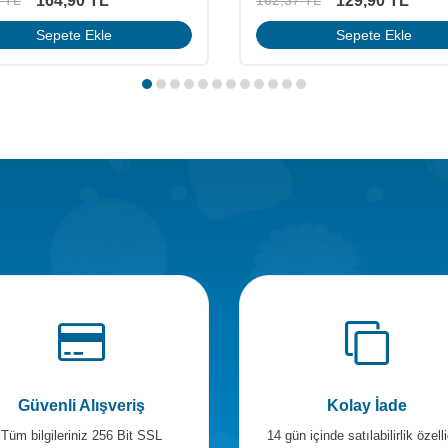
129,90
TL
TL
Sağlık profesyoneline özel fiyat 
Sepete Ekle
girişi
yapınız
Güvenli Alışveriş
Kolay İade
Tüm bilgileriniz 256 Bit SSL
14 gün içinde satılabilirlik özelli