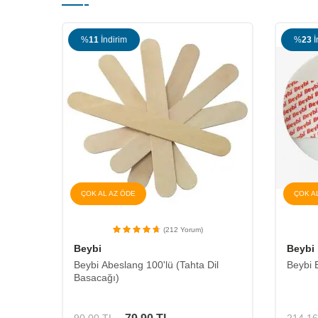
%
23
İndirim
%
20
İ
ÇOK AL AZ ÖDE
(30 Yorum)
Beybi
Cloret
il
Beybi EKG Elektrodu (50'lik Paket)