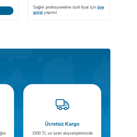
202,90
TL
270,53
TL
55,98
için
üye
Sepete Ekle
Ücretsiz Kargo
ğini
1500 TL ve üzeri alışverişlerinizde