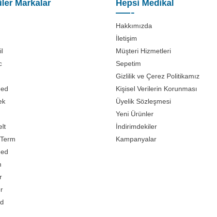
ler Markalar
Hepsi Medikal
Hakkımızda
İletişim
l
Müşteri Hizmetleri
c
Sepetim
Gizlilik ve Çerez Politikamız
med
Kişisel Verilerin Korunması
ek
Üyelik Sözleşmesi
Yeni Ürünler
lt
İndirimdekiler
Term
Kampanyalar
med
n
r
er
d