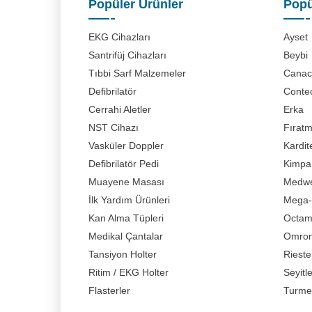
Popüler Ürünler
Popü
EKG Cihazları
Ayset
Santrifüj Cihazları
Beybi
Tıbbi Sarf Malzemeler
Canaci
Defibrilatör
Conte
Cerrahi Aletler
Erka
NST Cihazı
Fırat
Vasküler Doppler
Kardit
Defibrilatör Pedi
Kimpa
Muayene Masası
Medwe
İlk Yardım Ürünleri
Mega-
Kan Alma Tüpleri
Octa
Medikal Çantalar
Omro
Tansiyon Holter
Rieste
Ritim / EKG Holter
Seyitl
Flasterler
Turme