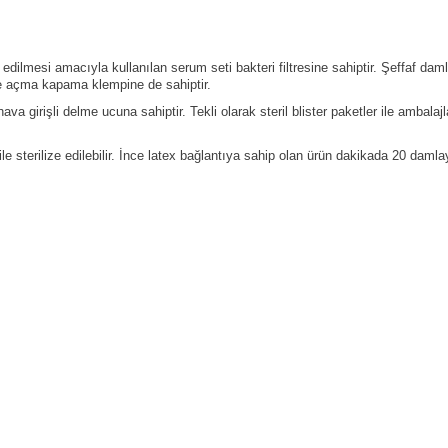
edilmesi amacıyla kullanılan serum seti bakteri filtresine sahiptir. Şeffaf da
kte açma kapama klempine de sahiptir.
va girişli delme ucuna sahiptir. Tekli olarak steril blister paketler ile ambala
ile sterilize edilebilir. İnce latex bağlantıya sahip olan ürün dakikada 20 damla