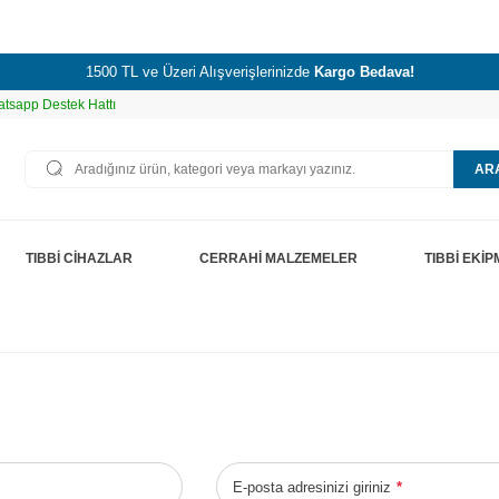
1500 TL ve Üzeri Alışverişlerinizde
Kargo Bedava!
tsapp Destek Hattı
AR
TIBBİ CİHAZLAR
CERRAHİ MALZEMELER
TIBBİ EKİ
p
E-posta adresinizi giriniz
*