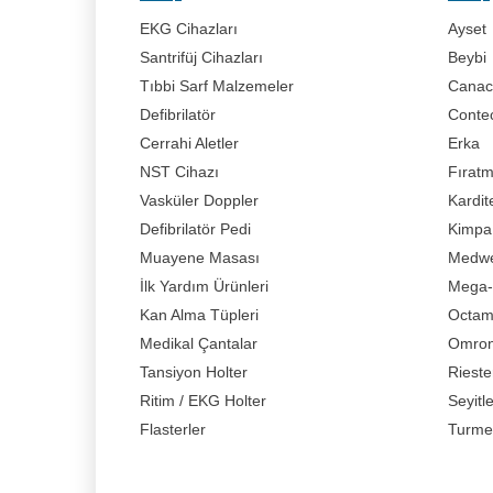
EKG Cihazları
Ayset
Santrifüj Cihazları
Beybi
Tıbbi Sarf Malzemeler
Canaci
Defibrilatör
Conte
Cerrahi Aletler
Erka
NST Cihazı
Fırat
Vasküler Doppler
Kardit
Defibrilatör Pedi
Kimpa
Muayene Masası
Medwe
İlk Yardım Ürünleri
Mega-
Kan Alma Tüpleri
Octa
Medikal Çantalar
Omro
Tansiyon Holter
Rieste
Ritim / EKG Holter
Seyitl
Flasterler
Turme