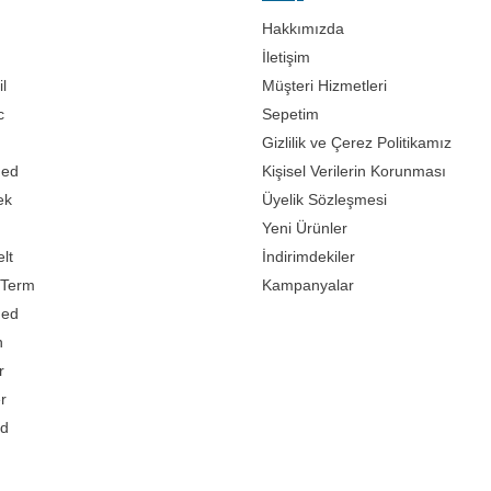
Hakkımızda
İletişim
l
Müşteri Hizmetleri
c
Sepetim
Gizlilik ve Çerez Politikamız
med
Kişisel Verilerin Korunması
ek
Üyelik Sözleşmesi
Yeni Ürünler
lt
İndirimdekiler
Term
Kampanyalar
med
n
r
er
d