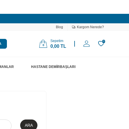
Blog
Kargom Nerede?
Sepetim
0
A
0
0,00
TL
PMANLAR
HASTANE DEMİRBAŞLARI
ARA