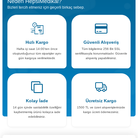
Neden HepsiMedikal?
Bizleri tercih etmeniz için geçerli birkaç sebep.
Hızlı Kargo
Güvenli Alışveriş
Hafta içi saat 14:00’ten önce
Tüm bilgileriniz 256 Bit SSL
oluşturduğunuz tüm siparişler aynı
sertifikasıyla korunmaktadır. Güvenle
gün kargoya verilmektedir.
alışveriş yapabilirsiniz.
Kolay İade
Ücretsiz Kargo
14 gün içinde satılabilirlik özelliğini
1500 TL ve üzeri alışverişlerinizde
kaybetmemiş ürünü kolayca iade
kargo ücreti ödemezsiniz.
edebilirsiniz.