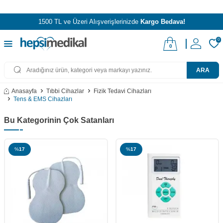
1500 TL ve Üzeri Alışverişlerinizde
Kargo Bedava!
0
0
ARA
Anasayfa
Tıbbi Cihazlar
Fizik Tedavi Cihazları
Tens & EMS Cihazları
Bu Kategorinin Çok Satanları
%
17
%
17