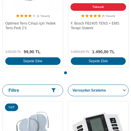
Tükendi
(1 Yorum)
(5 Yorum)
Optimed Tens Cihazı için Yedek
F. Bosch FB2405 TENS + EMS
Tens Pedi 2’li
Terapi Sistemi
99,90
TL
1.490,00
TL
120,00
TL
1.800,00
TL
Sepete Ekle
Sepete Ekle
Filtre
%
17