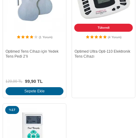
Tükendi
(1 Yorum)
(4 Yorum)
Optimed Tens Cihazı için Yedek
Optimed Ultra Opti-110 Elektronik
Tens Pedi 2’li
Tens Cihazı
99,90
TL
120,00
TL
Sepete Ekle
%
17