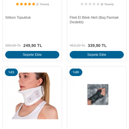
(2 Yorum)
(0 Yorum)
Silikon Topukluk
Fileli El Bilek Ateli (Baş Parmak
Destekli)
249,90
TL
339,90
TL
300,00
TL
453,20
TL
Sepete Ekle
Sepete Ekle
%
21
%
20