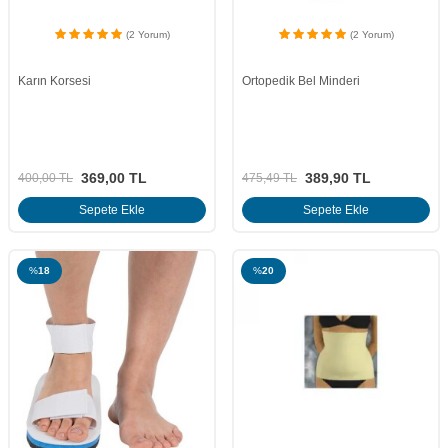
(2 Yorum)
(2 Yorum)
Karın Korsesi
Ortopedik Bel Minderi
369,00
TL
389,90
TL
400,00
TL
475,49
TL
Sepete Ekle
Sepete Ekle
%
18
%
20