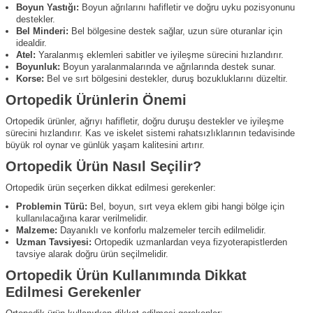
Boyun Yastığı:
Boyun ağrılarını hafifletir ve doğru uyku pozisyonunu
destekler.
Bel Minderi:
Bel bölgesine destek sağlar, uzun süre oturanlar için
idealdir.
Atel:
Yaralanmış eklemleri sabitler ve iyileşme sürecini hızlandırır.
Boyunluk:
Boyun yaralanmalarında ve ağrılarında destek sunar.
Korse:
Bel ve sırt bölgesini destekler, duruş bozukluklarını düzeltir.
Ortopedik Ürünlerin Önemi
Ortopedik ürünler, ağrıyı hafifletir, doğru duruşu destekler ve iyileşme
sürecini hızlandırır. Kas ve iskelet sistemi rahatsızlıklarının tedavisinde
büyük rol oynar ve günlük yaşam kalitesini artırır.
Ortopedik Ürün Nasıl Seçilir?
Ortopedik ürün seçerken dikkat edilmesi gerekenler:
Problemin Türü:
Bel, boyun, sırt veya eklem gibi hangi bölge için
kullanılacağına karar verilmelidir.
Malzeme:
Dayanıklı ve konforlu malzemeler tercih edilmelidir.
Uzman Tavsiyesi:
Ortopedik uzmanlardan veya fizyoterapistlerden
tavsiye alarak doğru ürün seçilmelidir.
Ortopedik Ürün Kullanımında Dikkat
Edilmesi Gerekenler