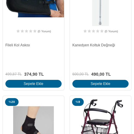
(0 Yorum)
(0 Yorum)
Fileli Kol Askısı
Kanedyen Koltuk Değneği
374,90
TL
490,00
TL
499,87
TL
600,00
TL
Sepete Ekle
Sepete Ekle
%
20
%
9