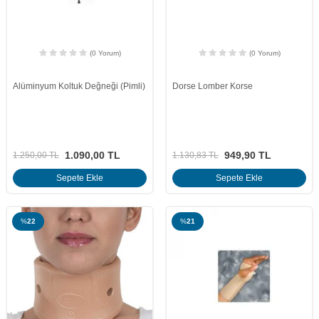
(0 Yorum)
(0 Yorum)
Alüminyum Koltuk Değneği (Pimli)
Dorse Lomber Korse
1.090,00
TL
949,90
TL
1.250,00
TL
1.130,83
TL
Sepete Ekle
Sepete Ekle
%
22
%
21