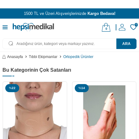
1500 TL ve Üzeri Alışverişlerinizde
Kargo Bedava!
0
0
ARA
Anasayfa
Tıbbi Ekipmanlar
Ortopedik Ürünler
Bu Kategorinin Çok Satanları
%
22
%
14