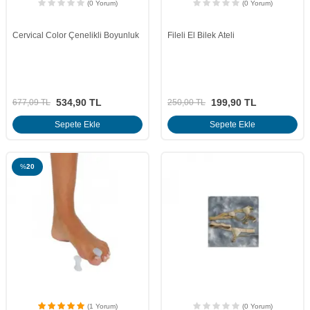
(0 Yorum)
(0 Yorum)
Cervical Color Çenelikli Boyunluk
Fileli El Bilek Ateli
534,90
TL
199,90
TL
677,09
TL
250,00
TL
Sepete Ekle
Sepete Ekle
%
20
(1 Yorum)
(0 Yorum)