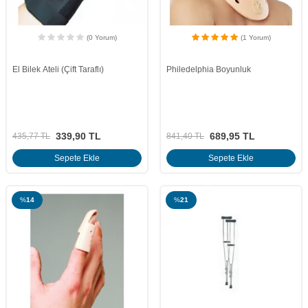
(0 Yorum)
(1 Yorum)
El Bilek Ateli (Çift Taraflı)
Philedelphia Boyunluk
339,90
TL
689,95
TL
435,77
TL
841,40
TL
Sepete Ekle
Sepete Ekle
%
14
%
21