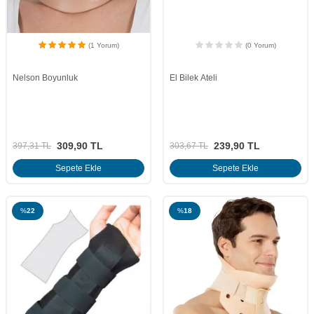
(1 Yorum)
(0 Yorum)
Nelson Boyunluk
El Bilek Ateli
309,90
TL
239,90
TL
397,31
TL
303,67
TL
Sepete Ekle
Sepete Ekle
%
22
%
18