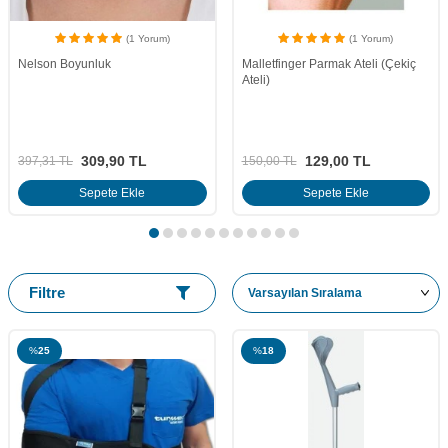
(1 Yorum)
(1 Yorum)
Nelson Boyunluk
Malletfinger Parmak Ateli (Çekiç
Ateli)
309,90
TL
129,00
TL
397,31
TL
150,00
TL
Sepete Ekle
Sepete Ekle
Filtre
%
25
%
18