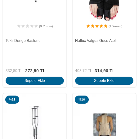
(0 Yorum)
(1 Yorum)
Tekli Denge Bastonu
Hallux Valgus Gece Ateli
272,90
TL
314,90
TL
332,80
TL
403,72
TL
Sepete Ekle
Sepete Ekle
%
13
%
16