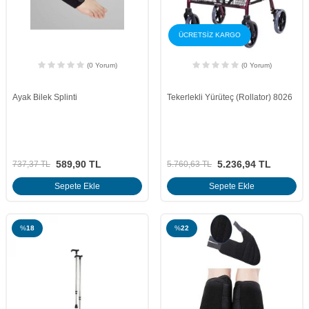
ÜCRETSİZ KARGO
(0 Yorum)
(0 Yorum)
Ayak Bilek Splinti
Tekerlekli Yürüteç (Rollator) 8026
589,90
TL
5.236,94
TL
737,37
TL
5.760,63
TL
Sepete Ekle
Sepete Ekle
%
18
%
22