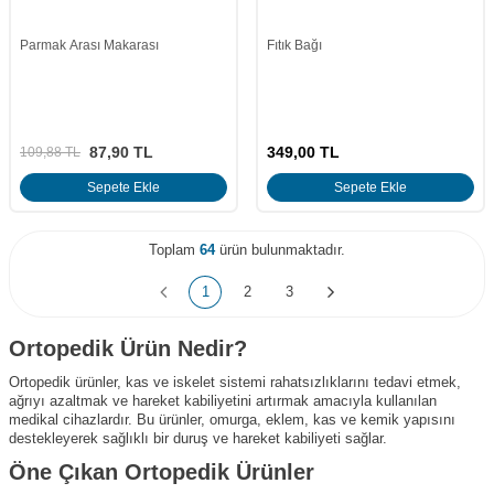
Parmak Arası Makarası
Fıtık Bağı
87,90
TL
349,00
TL
109,88
TL
Sepete Ekle
Sepete Ekle
Toplam
64
ürün bulunmaktadır.
1
2
3
Ortopedik Ürün Nedir?
Ortopedik ürünler, kas ve iskelet sistemi rahatsızlıklarını tedavi etmek,
ağrıyı azaltmak ve hareket kabiliyetini artırmak amacıyla kullanılan
medikal cihazlardır. Bu ürünler, omurga, eklem, kas ve kemik yapısını
destekleyerek sağlıklı bir duruş ve hareket kabiliyeti sağlar.
Öne Çıkan Ortopedik Ürünler