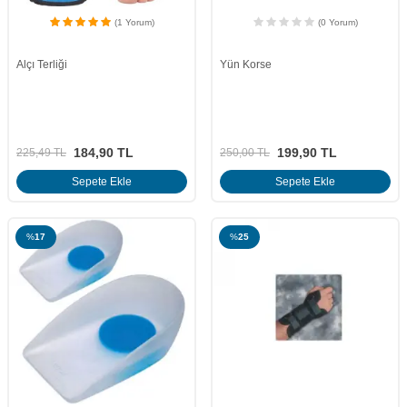
(1 Yorum)
(0 Yorum)
Alçı Terliği
Yün Korse
184,90
TL
199,90
TL
225,49
TL
250,00
TL
Sepete Ekle
Sepete Ekle
%
17
%
25