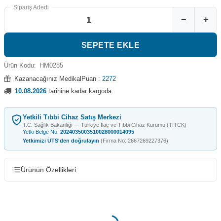
Sipariş Adedi
−
+
SEPETE EKLE
Ürün Kodu:
HM0285
Kazanacağınız MedikalPuan :
2272
10.08.2026
tarihine kadar kargoda
Yetkili Tıbbi Cihaz Satış Merkezi
T.C. Sağlık Bakanlığı — Türkiye İlaç ve Tıbbi Cihaz Kurumu (TİTCK)
Yetki Belge No:
2024035003510028000014095
Yetkimizi ÜTS'den doğrulayın
(Firma No: 2667269227376)
Ürünün Özellikleri