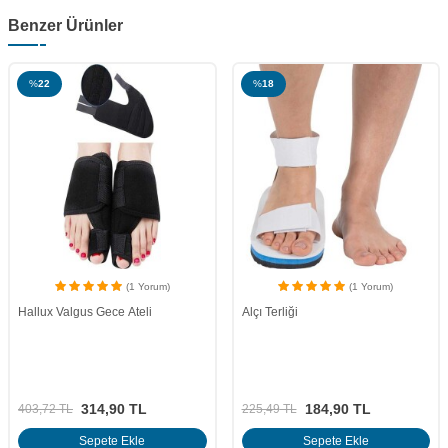
Benzer Ürünler
%
18
%
20
(1 Yorum)
(1 Yorum)
Alçı Terliği
Parmak Arası Makarası
184,90
TL
87,90
TL
225,49
TL
109,88
TL
Sepete Ekle
Sepete Ekle