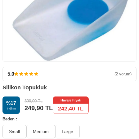
5.0
(2 yorum)
Silikon Topukluk
Havale Fiyatı
300,00
TL
%
17
249,90
TL
242,40
TL
i̇ndirim
Beden :
Small
Medium
Large