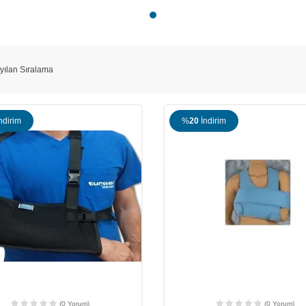
ndirim
%
20
İndirim
(0 Yorum)
(0 Yorum)