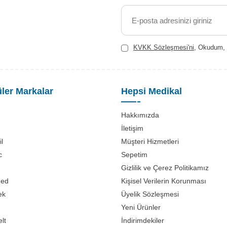
KVKK Sözleşmesi'ni
, Okudum, 
ler Markalar
Hepsi Medikal
Hakkımızda
İletişim
l
Müşteri Hizmetleri
c
Sepetim
Gizlilik ve Çerez Politikamız
med
Kişisel Verilerin Korunması
ek
Üyelik Sözleşmesi
Yeni Ürünler
lt
İndirimdekiler