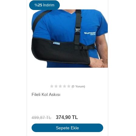
%
25
İndirim
(0 Yorum)
Fileli Kol Askısı
374,90
TL
499,87
TL
Sepete Ekle