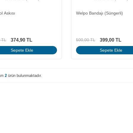
Kol Askısı
Welpo Bandajı (Süngerli)
374,90
TL
399,00
TL
TL
500,00
TL
Sepete Ekle
Sepete Ekle
lam
2
ürün bulunmaktadır.