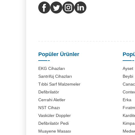
Popüler Ürünler
Popü
EKG Cihazları
Ayset
Santrifüj Cihazları
Beybi
Tıbbi Sarf Malzemeler
Canaci
Defibrilatör
Conte
Cerrahi Aletler
Erka
NST Cihazı
Fırat
Vasküler Doppler
Kardit
Defibrilatör Pedi
Kimpa
Muayene Masası
Medwe