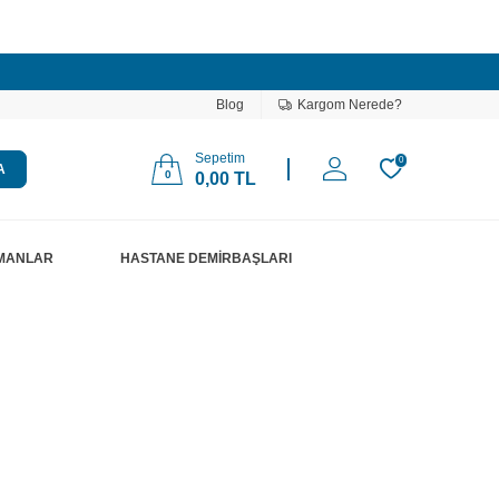
Blog
Kargom Nerede?
Sepetim
0
A
0
0,00
TL
PMANLAR
HASTANE DEMİRBAŞLARI