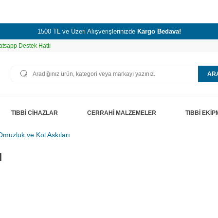
1500 TL ve Üzeri Alışverişlerinizde
Kargo Bedava!
tsapp Destek Hattı
AR
TIBBİ CİHAZLAR
CERRAHİ MALZEMELER
TIBBİ EKİ
Omuzluk ve Kol Askıları
ı