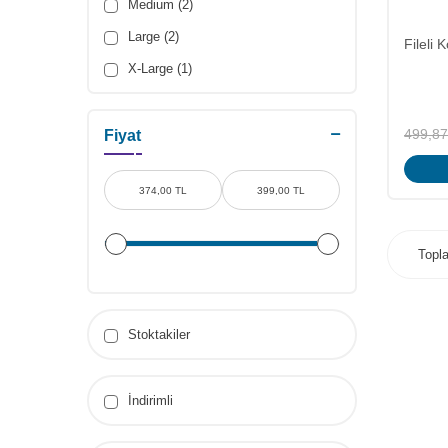
Medium (2)
Walker
Large (2)
Tabanlıklar
Fileli 
X-Large (1)
499,87
Fiyat
Top
Stoktakiler
İndirimli