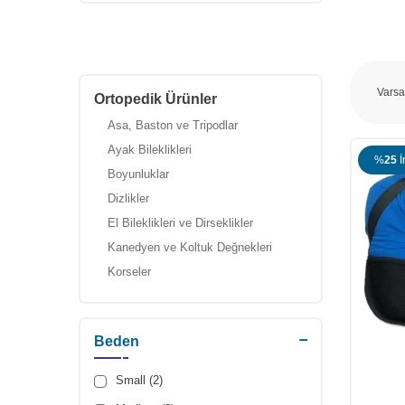
Ortopedik Ürünler
Asa, Baston ve Tripodlar
Ayak Bileklikleri
%
25
İ
Boyunluklar
Dizlikler
El Bileklikleri ve Dirseklikler
Kanedyen ve Koltuk Değnekleri
Korseler
Omuzluk ve Kol Askıları
Ortopedik Yastıklar
Beden
Rollator (Yürüteçler)
Tuvalet Aparatları
Small (2)
Varis Çorapları