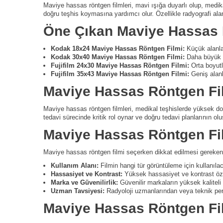
Maviye hassas röntgen filmleri, mavi ışığa duyarlı olup, medikal 
doğru teşhis koymasına yardımcı olur. Özellikle radyografi alan
Öne Çıkan Maviye Hassas R
Kodak 18x24 Maviye Hassas Röntgen Filmi:
Küçük alanlar
Kodak 30x40 Maviye Hassas Röntgen Filmi:
Daha büyük bo
Fujifilm 24x30 Maviye Hassas Röntgen Filmi:
Orta boyutl
Fujifilm 35x43 Maviye Hassas Röntgen Filmi:
Geniş alanla
Maviye Hassas Röntgen Fi
Maviye hassas röntgen filmleri, medikal teşhislerde yüksek doğr
tedavi sürecinde kritik rol oynar ve doğru tedavi planlarının ol
Maviye Hassas Röntgen Fil
Maviye hassas röntgen filmi seçerken dikkat edilmesi gereken
Kullanım Alanı:
Filmin hangi tür görüntüleme için kullanılac
Hassasiyet ve Kontrast:
Yüksek hassasiyet ve kontrast özell
Marka ve Güvenilirlik:
Güvenilir markaların yüksek kaliteli f
Uzman Tavsiyesi:
Radyoloji uzmanlarından veya teknik pers
Maviye Hassas Röntgen Fil