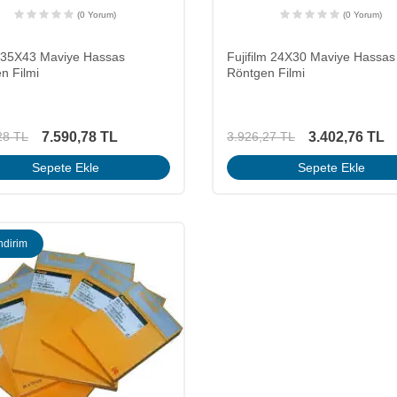
(0 Yorum)
(0 Yorum)
 35X43 Maviye Hassas
Fujifilm 24X30 Maviye Hassas
n Filmi
Röntgen Filmi
7.590,78
TL
3.402,76
TL
28
TL
3.926,27
TL
Sepete Ekle
Sepete Ekle
ndirim