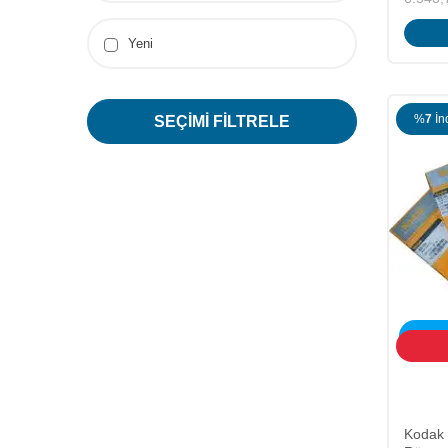
Yeni
%
7
İn
SEÇIMI FILTRELE
ÜCRET
Kodak