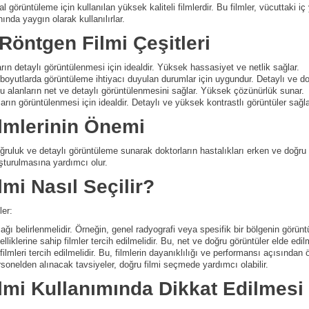
görüntüleme için kullanılan yüksek kaliteli filmlerdir. Bu filmler, vücuttaki iç 
ında yaygın olarak kullanılırlar.
öntgen Filmi Çeşitleri
ın detaylı görüntülenmesi için idealdir. Yüksek hassasiyet ve netlik sağlar.
yutlarda görüntüleme ihtiyacı duyulan durumlar için uygundur. Detaylı ve doğ
u alanların net ve detaylı görüntülenmesini sağlar. Yüksek çözünürlük sunar.
rın görüntülenmesi için idealdir. Detaylı ve yüksek kontrastlı görüntüler sağla
lmlerinin Önemi
uluk ve detaylı görüntüleme sunarak doktorların hastalıkları erken ve doğru bi
uşturulmasına yardımcı olur.
mi Nasıl Seçilir?
ler:
ağı belirlenmelidir. Örneğin, genel radyografi veya spesifik bir bölgenin görünt
iklerine sahip filmler tercih edilmelidir. Bu, net ve doğru görüntüler elde edil
ilmleri tercih edilmelidir. Bu, filmlerin dayanıklılığı ve performansı açısından 
onelden alınacak tavsiyeler, doğru filmi seçmede yardımcı olabilir.
mi Kullanımında Dikkat Edilmesi