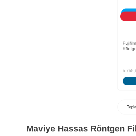
ÜCRET
Fujifi
Röntge
5.758,
Top
Maviye Hassas Röntgen Fi