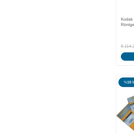
Kodak
Röntge
8.114,
%
10
İ