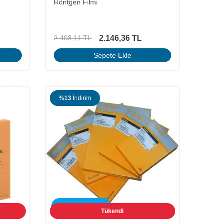
Röntgen Filmi
2.146,36
TL
2.408,11
TL
Sepete Ekle
%
13
İndirim
ÜCRETSİZ KARGO
Tükendi