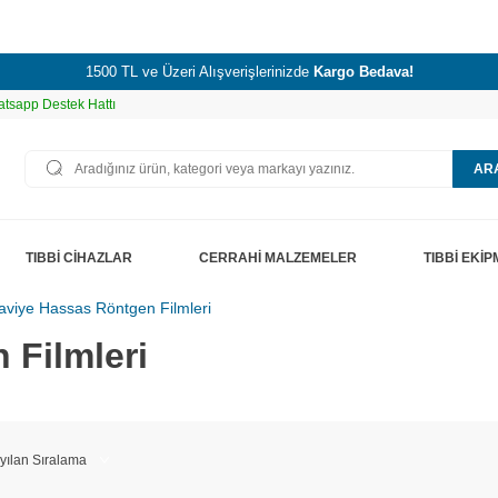
1500 TL ve Üzeri Alışverişlerinizde
Kargo Bedava!
tsapp Destek Hattı
AR
TIBBİ CİHAZLAR
CERRAHİ MALZEMELER
TIBBİ EKİ
viye Hassas Röntgen Filmleri
 Filmleri