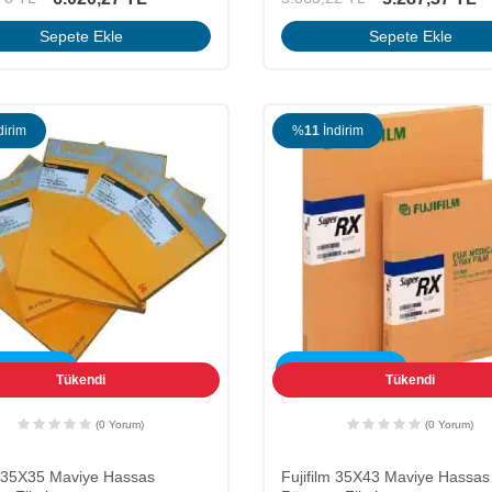
Sepete Ekle
Sepete Ekle
dirim
%
11
İndirim
SİZ KARGO
ÜCRETSİZ KARGO
Tükendi
Tükendi
(0 Yorum)
(0 Yorum)
 35X35 Maviye Hassas
Fujifilm 35X43 Maviye Hassas