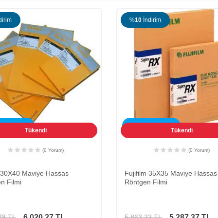
dirim
%
10
İndirim
SİZ KARGO
ÜCRETSİZ KARGO
Tükendi
Tükendi
(0 Yorum)
(0 Yorum)
 30X40 Maviye Hassas
Fujifilm 35X35 Maviye Hassas
n Filmi
Röntgen Filmi
6.020,27
TL
5.287,37
TL
78
TL
5.863,22
TL