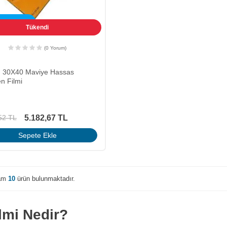
SİZ KARGO
Tükendi
(0 Yorum)
lm 30X40 Maviye Hassas
n Filmi
5.182,67
TL
52
TL
Sepete Ekle
lam
10
ürün bulunmaktadır.
lmi Nedir?