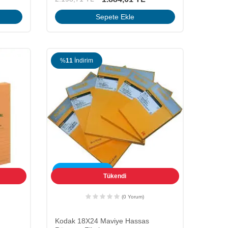
Sepete Ekle
%
11
İndirim
ÜCRETSİZ KARGO
Tükendi
(0 Yorum)
Kodak 18X24 Maviye Hassas