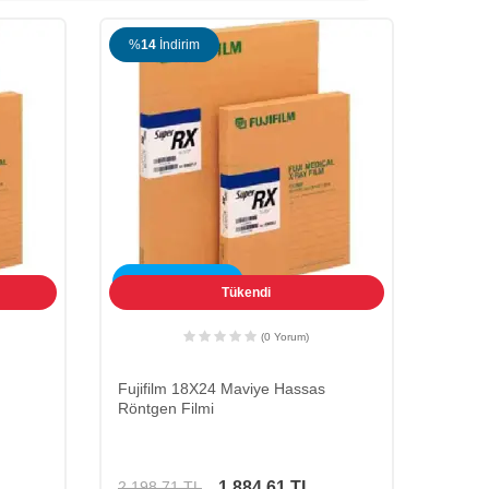
%
14
İndirim
ÜCRETSİZ KARGO
Tükendi
(0 Yorum)
Fujifilm 18X24 Maviye Hassas
Röntgen Filmi
1.884,61
TL
2.198,71
TL