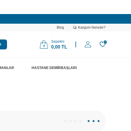
Blog
Kargom Nerede?
Sepetim
0
A
0
0,00
TL
PMANLAR
HASTANE DEMİRBAŞLARI