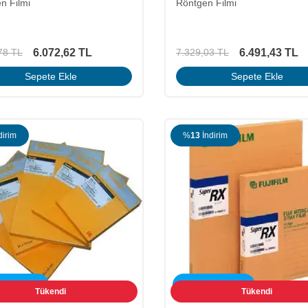
n Filmi
Röntgen Filmi
6.072,62
TL
6.491,43
TL
78
TL
7.329,03
TL
Sepete Ekle
Sepete Ekle
dirim
%
13
İndirim
SİZ KARGO
ÜCRETSİZ KARGO
Tükendi
Tükendi