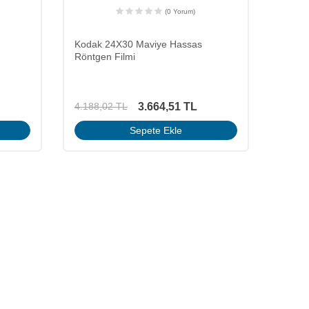
(0 Yorum)
Kodak 24X30 Maviye Hassas
Röntgen Filmi
3.664,51
TL
4.188,02
TL
Sepete Ekle