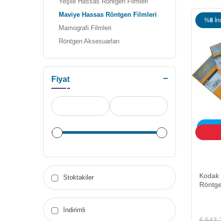
Yeşile Hassas Röntgen Filmleri
Maviye Hassas Röntgen Filmleri
%
8
İn
Mamografi Filmleri
Röntgen Aksesuarları
Fiyat
ÜCRET
Kodak
Stoktakiler
Röntge
İndirimli
6.543,