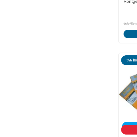
Röntge
6.543,
%
6
İn
ÜCRET