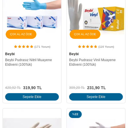
ÇOK AL AZ ÖDE
ÇOK AL AZ ÖDE
(171 Yorum)
(116 Yorum)
Beybi
Beybi
Beybi Pudrasız Nitril Muayene
Beybi Pudrasız Vinil Muayene
Eldiveni (100'lük)
Eldiveni (100'lük)
319,90
TL
231,90
TL
420,92
TL
309,20
TL
Sepete Ekle
Sepete Ekle
%
22