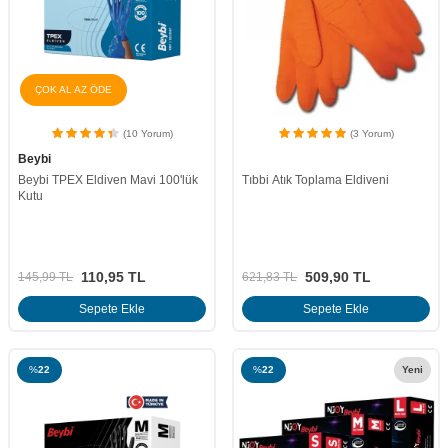
ÇOK AL AZ ÖDE
(10 Yorum)
(3 Yorum)
Beybi
Beybi TPEX Eldiven Mavi 100'lük
Tıbbi Atık Toplama Eldiveni
Kutu
110,95
TL
509,90
TL
145,99
TL
621,83
TL
Sepete Ekle
Sepete Ekle
%
22
%
22
Yeni