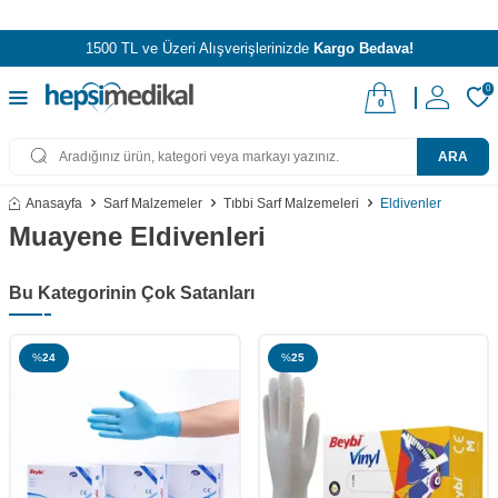
1500 TL ve Üzeri Alışverişlerinizde
Kargo Bedava!
0
0
ARA
Anasayfa
Sarf Malzemeler
Tıbbi Sarf Malzemeleri
Eldivenler
Muayene Eldivenleri
Bu Kategorinin Çok Satanları
%
24
%
25