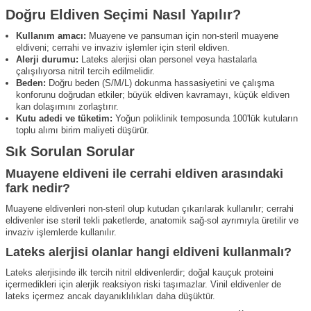
Doğru Eldiven Seçimi Nasıl Yapılır?
Kullanım amacı:
Muayene ve pansuman için non-steril muayene
eldiveni; cerrahi ve invaziv işlemler için steril eldiven.
Alerji durumu:
Lateks alerjisi olan personel veya hastalarla
çalışılıyorsa nitril tercih edilmelidir.
Beden:
Doğru beden (S/M/L) dokunma hassasiyetini ve çalışma
konforunu doğrudan etkiler; büyük eldiven kavramayı, küçük eldiven
kan dolaşımını zorlaştırır.
Kutu adedi ve tüketim:
Yoğun poliklinik temposunda 100'lük kutuların
toplu alımı birim maliyeti düşürür.
Sık Sorulan Sorular
Muayene eldiveni ile cerrahi eldiven arasındaki
fark nedir?
Muayene eldivenleri non-steril olup kutudan çıkarılarak kullanılır; cerrahi
eldivenler ise steril tekli paketlerde, anatomik sağ-sol ayrımıyla üretilir ve
invaziv işlemlerde kullanılır.
Lateks alerjisi olanlar hangi eldiveni kullanmalı?
Lateks alerjisinde ilk tercih nitril eldivenlerdir; doğal kauçuk proteini
içermedikleri için alerjik reaksiyon riski taşımazlar. Vinil eldivenler de
lateks içermez ancak dayanıklılıkları daha düşüktür.