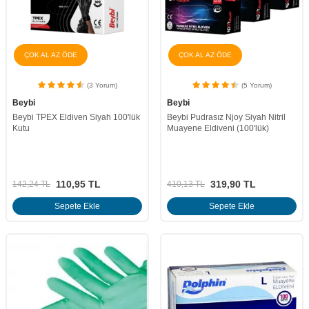
ÇOK AL AZ ÖDE
ÇOK AL AZ ÖDE
(3 Yorum)
(5 Yorum)
Beybi
Beybi
Beybi TPEX Eldiven Siyah 100'lük
Beybi Pudrasız Njoy Siyah Nitril
Kutu
Muayene Eldiveni (100'lük)
110,95
TL
319,90
TL
142,24
TL
410,13
TL
Sepete Ekle
Sepete Ekle