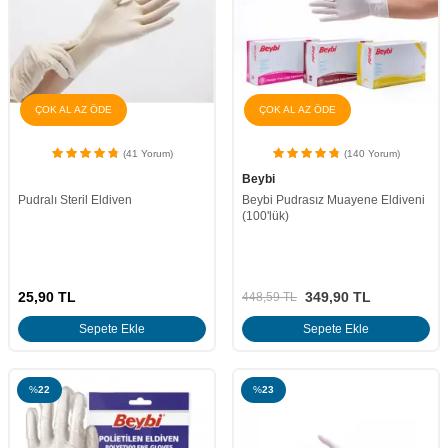
ÇOK AL AZ ÖDE
ÇOK AL AZ ÖDE
(41 Yorum)
(140 Yorum)
Beybi
Pudralı Steril Eldiven
Beybi Pudrasız Muayene Eldiveni
(100'lük)
25,90
TL
349,90
TL
448,59
TL
Sepete Ekle
Sepete Ekle
%
22
%
23