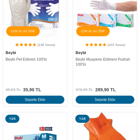
ÇOK AL AZ ÖDE
ÇOK AL AZ ÖDE
(138 Yorum)
(103 Yorum)
Beybi
Beybi
Beybi Pet Eldiven 100'lü
Beybi Muayene Eldiveni Pudralı
100'lü
35,90
TL
289,90
TL
46,03
TL
376,49
TL
Sepete Ekle
Sepete Ekle
%
24
%
18