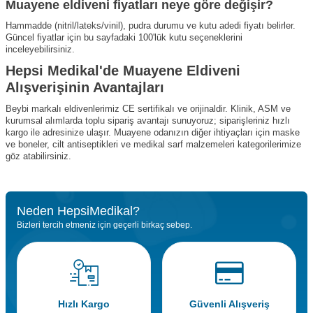
Muayene eldiveni fiyatları neye göre değişir?
Hammadde (nitril/lateks/vinil), pudra durumu ve kutu adedi fiyatı belirler.
Güncel fiyatlar için bu sayfadaki 100'lük kutu seçeneklerini
inceleyebilirsiniz.
Hepsi Medikal'de Muayene Eldiveni
Alışverişinin Avantajları
Beybi markalı eldivenlerimiz CE sertifikalı ve orijinaldir. Klinik, ASM ve
kurumsal alımlarda toplu sipariş avantajı sunuyoruz; siparişleriniz hızlı
kargo ile adresinize ulaşır. Muayene odanızın diğer ihtiyaçları için
maske
ve boneler
,
cilt antiseptikleri
ve
medikal sarf malzemeleri
kategorilerimize
göz atabilirsiniz.
Neden HepsiMedikal?
Bizleri tercih etmeniz için geçerli birkaç sebep.
Hızlı Kargo
Güvenli Alışveriş