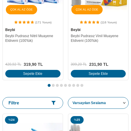
ÇOK AL AZ ÖDE
ÇOK AL AZ ÖDE
(171 Yorum)
(116 Yorum)
Beybi
Beybi
Beybi Pudrasız Nitril Muayene
Beybi Pudrasız Vinil Muayene
Eldiveni (100'lük)
Eldiveni (100'lük)
319,90
TL
231,90
TL
420,92
TL
309,20
TL
Sepete Ekle
Sepete Ekle
Filtre
%
24
%
25