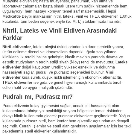
Muayene eldivenleri; hasta muayenesi, pansuman, kan alma ve
laboratuvar çalışmaları başta olmak üzere tüm sağlık hizmetlerinde hem
uygulayıcıyı hem hastayı koruyan temel sarf malzemesidir. Hepsi
Medikal'de Beybi markasının nitril, lateks, vinil ve TPEX eldivenleri 100'lük
kutularda, tüm beden seçenekleriyle (S, M, L) stoklarımızda hazırdır.
Nitril, Lateks ve Vinil Eldiven Arasındaki
Farklar
Nitril eldivenler
, lateks alerjisi riskini ortadan kaldıran sentetik yapısı,
üstün delinme direnci ve kimyasallara dayanıklılığıyla son yıllarda
kliniklerin ilk tercihi haline gelmiştir; klasik mavinin yanında dövme ve
estetik stüdyolarının tercih ettiği siyah (Njoy) rengi de mevcuttur.
Lateks
eldivenler
doğal kauçuktan üretilir; yüksek esneklik ve dokunma
hassasiyeti sağlar, pudralı ve pudrasız seçenekleri bulunur.
Vinil
eldivenler
kısa süreli, düşük riskli işlemler için ekonomik alternatiftir.
TPEX eldivenler
ise gıda ve genel hijyen amaçlı kullanımlarda tercih
edilen hafif ve uygun maliyetli çözümdür.
Pudralı mı, Pudrasız mı?
Pudra eldivenin kolay giyilmesini sağlar; ancak cilt hassasiyeti olan
kullanıcılarda tahrişe yol açabildiği ve yara bölgesine temas riskinden
dolayı klinik kullanımda giderek pudrasız eldivenlere geçilmektedir. Yoğun
kullanımda pudrasız nitril, hem konfor hem güvenlik açısından en dengeli
seçimdir. Cerrahi işlemler ve steril alan gerektiren uygulamalar için ise tekli
paketlenmiş steril eldivenler kullanılmalıdır.