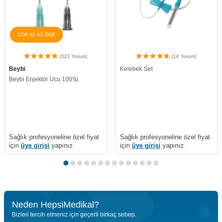
ÇOK AL AZ ÖDE
(14 Yorum)
(319 Yorum)
Kelebek Set
Ayset
Enjektör 5 CC (225'li Paket) Ayset
Sağlık profesyoneline özel fiyat
Sağlık profesyoneline özel fiyat
için
üye girişi
yapınız
için
üye girişi
yapınız
Neden HepsiMedikal?
Bizleri tercih etmeniz için geçerli birkaç sebep.