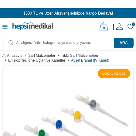
1500 TL ve Üzeri Alışverişlerinizde
Kargo Bedava!
0
0
ARA
Anasayfa
Sarf Malzemeler
Tıbbi Sarf Malzemeleri
Enjektörler, İğne Uçları ve Kanüller
Ayset Branül (IV Kanül)
ÇOK AL AZ ÖDE