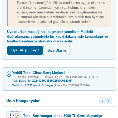
Tanıtım Yönetmeliği'nin 26'ncı maddesine uygun olarak bu
ürünü internet üzerinden yalnızca
hekim, diş hekimi,
eczacı, veteriner hekim ve diğer sağlık çalışanları ile
kurumsal alıcılara
sunmaktadır. Üye olarak tüm fiyatlara
ulaşabilir ve siparişinizi güvenle oluşturabilirsiniz.
Üye olurken mesleğinizi seçmeniz yeterlidir. Mesleki
doğrulamanız çoğunlukla
bir kaç dakika içinde
tamamlanır ve
fiyatlar hesabınıza otomatik olarak açılır.
Üye Girişi / Kayıt
Bize Ulaşın
Yetkili Tıbbi Cihaz Satış Merkezi
T.C. Sağlık Bakanlığı — Türkiye İlaç ve Tıbbi Cihaz Kurumu (TİTCK)
Yetki Belge No:
2024035003510028000014095
Yetkimizi ÜTS'den doğrulayın
(Firma No: 2667269227376)
Ürün Kampanyaları
Tıbbi Sarf kategorisinde 3000 TL üzeri alışverişe