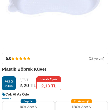
5.0
(27 yorum)
Plastik Böbrek Küvet
Havale Fiyatı
2,75
TL
%
20
2,20
TL
2,13
TL
i̇ndirim
Çok Al Az Öde
Popüler
En Avantajlı
100+ Adet Al
1500+ Adet Al