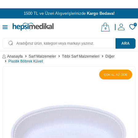
1500 TL ve Üzeri Alışverişlerinizde
Kargo Bedava!
0
0
ARA
Anasayfa
Sarf Malzemeler
Tıbbi Sarf Malzemeleri
Diğer
Plastik Böbrek Küvet
ÇOK AL AZ ÖDE