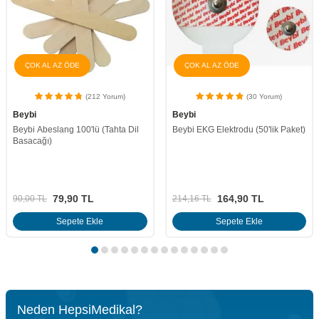
ÇOK AL AZ ÖDE
(30 Yorum)
(18 Yorum)
Beybi
Clorethyl Soğutucu Sprey
Beybi EKG Elektrodu (50'lik Paket)
164,90
TL
129,90
TL
214,16
TL
162,37
TL
Sepete Ekle
Sepete Ekle
Neden HepsiMedikal?