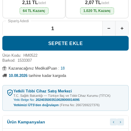
2,11 TL
2,07 TL
/adet
/adet
64 TL Kazanç
1.020 TL Kazanç
Sipariş Adedi
−
+
SEPETE EKLE
Ürün Kodu:
HM0522
Barkod:
1533307
Kazanacağınız MedikalPuan :
18
10.08.2026
tarihine kadar kargoda
Yetkili Tıbbi Cihaz Satış Merkezi
T.C. Sağlık Bakanlığı — Türkiye İlaç ve Tıbbi Cihaz Kurumu (TİTCK)
Yetki Belge No:
2024035003510028000014095
Yetkimizi ÜTS'den doğrulayın
(Firma No: 2667269227376)
Ürün Kampanyaları