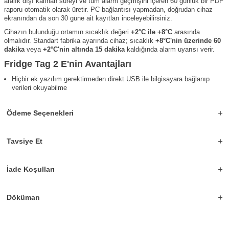
aralık dışı kalınan süreyi ve tüm alarm geçmişini içeren 60 günlük bir PDF
raporu otomatik olarak üretir. PC bağlantısı yapmadan, doğrudan cihaz
ekranından da son 30 güne ait kayıtları inceleyebilirsiniz.
Cihazın bulunduğu ortamın sıcaklık değeri
+2°C ile +8°C
arasında
olmalıdır. Standart fabrika ayarında cihaz; sıcaklık
+8°C'nin üzerinde 60
dakika
veya
+2°C'nin altında 15 dakika
kaldığında alarm uyarısı verir.
Fridge Tag 2 E'nin Avantajları
Hiçbir ek yazılım gerektirmeden direkt USB ile bilgisayara bağlanıp
verileri okuyabilme
PC'ye bağlanır bağlanmaz otomatik olarak PDF formatında rapor
üretme
Ödeme Seçenekleri
PDF dosyasını kolaylıkla e-posta olarak gönderebilme
Büyük ve okunaklı LCD ekranda anlık sıcaklık ile OK/ALARM
durumunu görme
Ekranda o güne ait en düşük ve en yüksek dereceyi ve son 30 günün
Tavsiye Et
geçmişini gösterme
±0,5°C ölçüm hassasiyeti ve dakikada bir ölçüm
Biri üst biri alt olmak üzere ayrı ayrı programlanabilen 2 alarm limiti
İade Koşulları
ILAC tarafından tanınan uluslararası standarda izlenebilir kalibrasyon
Hatasız saat ve tarih gösterimi (yılda ±30 dakika sapma)
Dünya Sağlık Örgütü (WHO PQS) onaylı – No: E006/040
Döküman
Teknik Özellikler
WHO PQS Numarası
E006/040