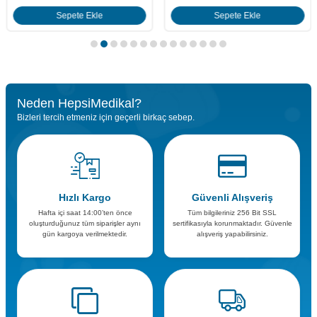
Sepete Ekle
Sepete Ekle
Neden HepsiMedikal?
Bizleri tercih etmeniz için geçerli birkaç sebep.
Hızlı Kargo
Güvenli Alışveriş
Hafta içi saat 14:00’ten önce
Tüm bilgileriniz 256 Bit SSL
oluşturduğunuz tüm siparişler aynı
sertifikasıyla korunmaktadır. Güvenle
gün kargoya verilmektedir.
alışveriş yapabilirsiniz.