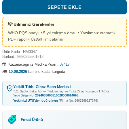
SEPETE EKLE
💡 Bilmeniz Gerekenler
WHO PQS onaylı • 5 yıl çalışma ömrü • Yazılımsız otomatik
PDF rapor • Üst/alt limit alarmı
Ürün Kodu:
HM0047
Barkod:
8680395501218
Kazanacağınız MedikalPuan :
87417
10.08.2026
tarihine kadar kargoda
Yetkili Tıbbi Cihaz Satış Merkezi
T.C. Sağlık Bakanlığı — Türkiye İlaç ve Tıbbi Cihaz Kurumu (TİTCK)
Yetki Belge No:
2024035003510028000014095
Yetkimizi ÜTS'den doğrulayın
(Firma No: 2667269227376)
Fırsat Ürünü