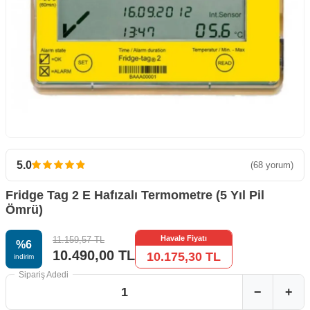
5.0
(68 yorum)
Fridge Tag 2 E Hafızalı Termometre (5 Yıl Pil
Ömrü)
Havale Fiyatı
11.159,57
TL
%
6
10.490,00
TL
10.175,30
TL
i̇ndirim
Sipariş Adedi
−
+