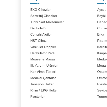
EKG Cihazları
Ayset
Santrifüj Cihazları
Beybi
Tıbbi Sarf Malzemeler
Canaci
Defibrilatör
Conte
Cerrahi Aletler
Erka
NST Cihazı
Fırat
Vasküler Doppler
Kardit
Defibrilatör Pedi
Kimpa
Muayene Masası
Medwe
İlk Yardım Ürünleri
Mega-
Kan Alma Tüpleri
Octa
Medikal Çantalar
Omro
Tansiyon Holter
Rieste
Ritim / EKG Holter
Seyitl
Flasterler
Turme