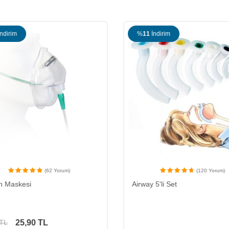
ndirim
%
11
İndirim
(62 Yorum)
(120 Yorum)
n Maskesi
Airway 5'li Set
25,90
TL
TL