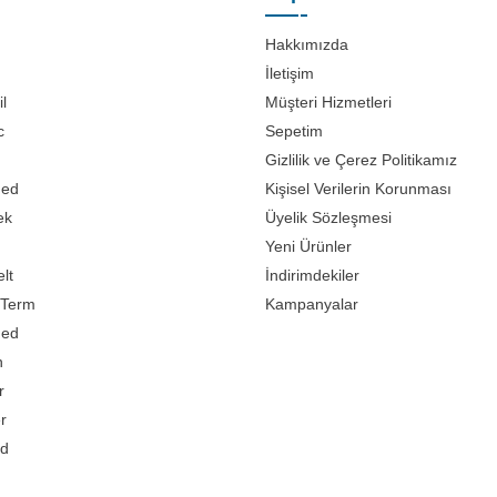
Hakkımızda
İletişim
l
Müşteri Hizmetleri
c
Sepetim
Gizlilik ve Çerez Politikamız
med
Kişisel Verilerin Korunması
ek
Üyelik Sözleşmesi
Yeni Ürünler
lt
İndirimdekiler
Term
Kampanyalar
med
n
r
er
d