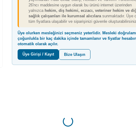
26'ncı maddesine uygun olarak bu ürünü internet üzerinden
yalnızca
hekim, diş hekimi, eczacı, veteriner hekim ve di
sağlık çalışanları ile kurumsal alıcılara
sunmaktadır. Üye o
Tıbbi Sarf kate
Tıbbi Sarf kategorisinde
tüm fiyatlara ulaşabilir ve siparişinizi güvenle oluşturabilirsini
2500 TL üzeri a
7000 TL üzeri alışverişe
İsim Yazılı Kup
ASM Web Sitesi Hediye
Üye olurken mesleğinizi seçmeniz yeterlidir. Mesleki doğrula
Hediye
çoğunlukla
bir kaç dakika içinde
tamamlanır ve fiyatlar hesabı
otomatik olarak açılır.
Üye Girişi / Kayıt
Bize Ulaşın