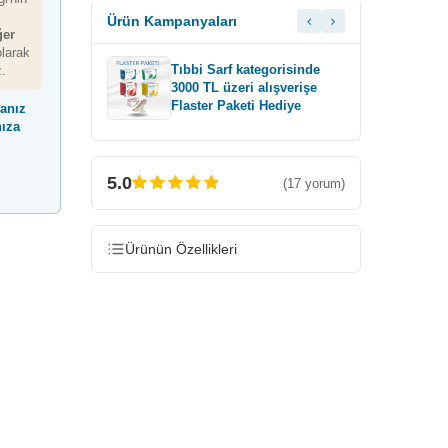
Ürün Kampanyaları
ğer
larak
gorisinde
T
Tıbbi Sarf kategorisinde
z.
lışverişe
6
3000 TL üzeri alışverişe
a Bardak
Ö
Flaster Paketi Hediye
manız
H
nıza
5.0
(17 yorum)
Ürünün Özellikleri