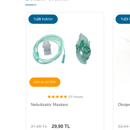
%
20
İndirim
%
23
İ
ÇOK AL AZ ÖDE
(73 Yorum)
Nebulizatör Maskesi
Oksije
29,90
TL
37,38
TL
33,64