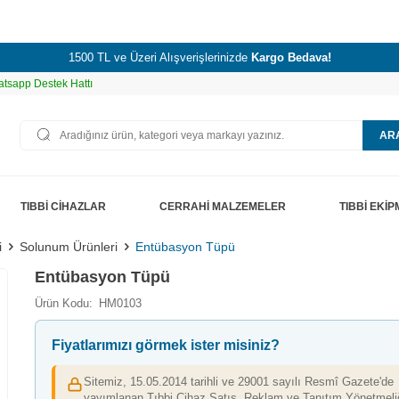
1500 TL ve Üzeri Alışverişlerinizde
Kargo Bedava!
tsapp Destek Hattı
AR
TIBBİ CİHAZLAR
CERRAHİ MALZEMELER
TIBBİ EKİ
i
Solunum Ürünleri
Entübasyon Tüpü
Entübasyon Tüpü
Ürün Kodu:
HM0103
Fiyatlarımızı görmek ister misiniz?
Sitemiz, 15.05.2014 tarihli ve 29001 sayılı Resmî Gazete'de
yayımlanan Tıbbi Cihaz Satış, Reklam ve Tanıtım Yönetmeliğ