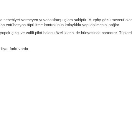
 sebebiyet vermeyen yuvarlatılmış uçlara sahiptir. Murphy gözü mevcut olan ürü
 olan entübasyon tüpü itme kontrolünün kolaylıkla yapılabilmesini sağlar.
yopak çizgi ve valfli pilot balonu özelliklerini de bünyesinde barındırır. Tüple
 fiyat farkı vardır.