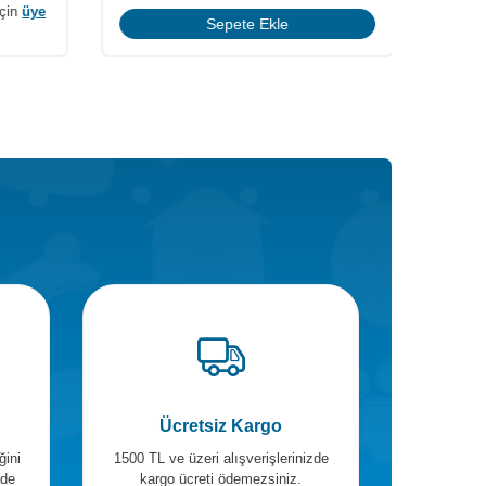
için
üye
Sepete Ekle
Ücretsiz Kargo
ğini
1500 TL ve üzeri alışverişlerinizde
ade
kargo ücreti ödemezsiniz.