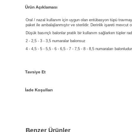
Ürün Açıklaması
Oral / nazal kullanım için uygun olan entübasyon tüpü travmaya
paket ile ambalajlanmıştır ve sterildir. Derinlik işareti mevcut
Düşük basınçlı balonlar pratik bir kullanım sağlarken tüpler rad
2 - 2,5 - 3 - 3,5 numaralar balonsuz
4 - 4,5 - 5 - 5,5 - 6 - 6,5 - 7 - 7,5 - 8 - 8,5 numaraları balonludur
Tavsiye Et
İade Koşulları
Benzer Ürünler