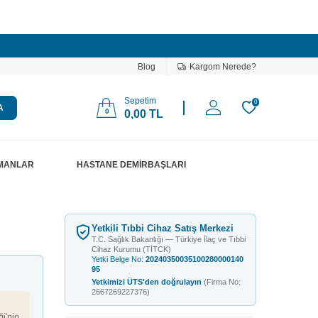
Blog
Kargom Nerede?
Sepetim
0
A
0
0,00
TL
PMANLAR
HASTANE DEMİRBAŞLARI
Yetkili Tıbbi Cihaz Satış Merkezi
T.C. Sağlık Bakanlığı — Türkiye İlaç ve Tıbbi
Cihaz Kurumu (TİTCK)
Yetki Belge No:
20240350035100280000140
95
Yetkimizi ÜTS'den doğrulayın
(Firma No:
2667269227376)
i'nin