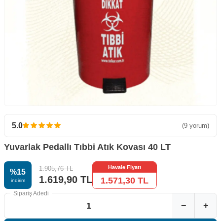
5.0
(9 yorum)
Yuvarlak Pedallı Tıbbi Atık Kovası 40 LT
Havale Fiyatı
1.905,76
TL
%
15
1.619,90
TL
1.571,30
TL
i̇ndirim
Sipariş Adedi
−
+