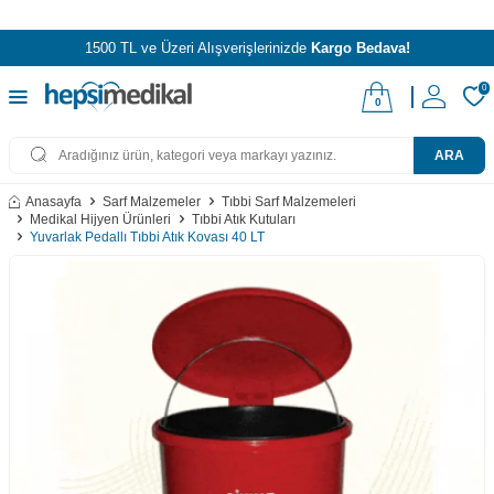
1500 TL ve Üzeri Alışverişlerinizde
Kargo Bedava!
0
0
ARA
Anasayfa
Sarf Malzemeler
Tıbbi Sarf Malzemeleri
Medikal Hijyen Ürünleri
Tıbbi Atık Kutuları
Yuvarlak Pedallı Tıbbi Atık Kovası 40 LT