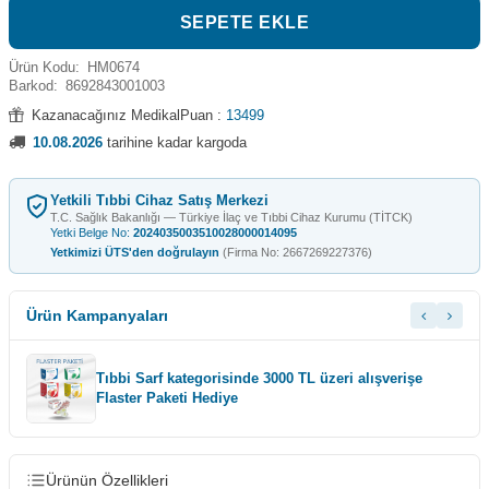
SEPETE EKLE
Ürün Kodu:
HM0674
Barkod:
8692843001003
Kazanacağınız MedikalPuan :
13499
10.08.2026
tarihine kadar kargoda
Yetkili Tıbbi Cihaz Satış Merkezi
T.C. Sağlık Bakanlığı — Türkiye İlaç ve Tıbbi Cihaz Kurumu (TİTCK)
Yetki Belge No:
2024035003510028000014095
Yetkimizi ÜTS'den doğrulayın
(Firma No: 2667269227376)
Ürün Kampanyaları
Tıbbi Sarf kategorisinde 3000 TL üzeri alışverişe
Flaster Paketi Hediye
Ürünün Özellikleri