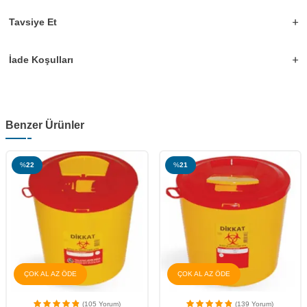
Tavsiye Et
İade Koşulları
Benzer Ürünler
%
21
%
12
ÇOK AL AZ ÖDE
ÜCRETSİZ KARGO
(139 Yorum)
(19 Yorum)