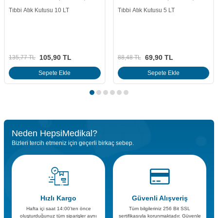
Tıbbi Atık Kutusu 5 LT
Tıbbi Atık Konteyneri 120 LT
69,90
TL
3.650,95
TL
88,48
TL
4.148,81
TL
Sepete Ekle
Sepete Ekle
Neden HepsiMedikal?
Bizleri tercih etmeniz için geçerli birkaç sebep.
Hızlı Kargo
Güvenli Alışveriş
Hafta içi saat 14:00’ten önce
Tüm bilgileriniz 256 Bit SSL
oluşturduğunuz tüm siparişler aynı
sertifikasıyla korunmaktadır. Güvenle