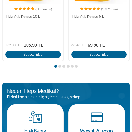
(139 Yorum)
(19 Yorum)
Tıbbi Atık Kutusu 5 LT
Tıbbi Atık Konteyneri 120 LT
69,90
TL
3.650,95
TL
88,48
TL
4.148,81
TL
Sepete Ekle
Sepete Ekle
Neden HepsiMedikal?
Bizleri tercih etmeniz için geçerli birkaç sebep.
Hızlı Kargo
Güvenli Alışveriş