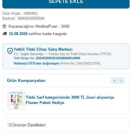
SEPETE EKLE
Ürün Kodu:
HM0401
Barkod:
8692843000594
Kazanacağınız MedikalPuan :
3049
10.08.2026
tarihine kadar kargoda
Yetkili Tıbbi Cihaz Satış Merkezi
T.C. Sağlık Bakanlığı — Türkiye İlaç ve Tıbbi Cihaz Kurumu (TİTCK)
Yetki Belge No:
2024035003510028000014095
Yetkimizi ÜTS'den doğrulayın
(Firma No: 2667269227376)
Ürün Kampanyaları
Tıbbi Sarf kategorisinde 3000 TL üzeri alışverişe
Flaster Paketi Hediye
Ürünün Özellikleri