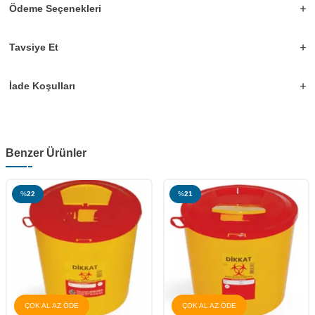
Ödeme Seçenekleri
Tavsiye Et
İade Koşulları
Benzer Ürünler
%
21
%
12
ÇOK AL AZ ÖDE
ÜCRETSİZ KARGO