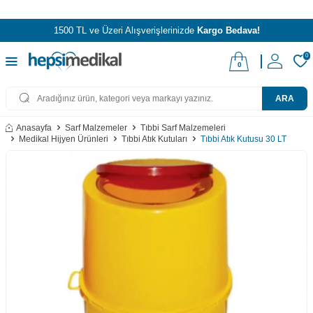
1500 TL ve Üzeri Alışverişlerinizde
Kargo Bedava!
0
0
ARA
Anasayfa
Sarf Malzemeler
Tıbbi Sarf Malzemeleri
Medikal Hijyen Ürünleri
Tıbbi Atık Kutuları
Tıbbi Atık Kutusu 30 LT