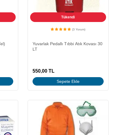
Tükendi
(3 Yorum)
el)
Yuvarlak Pedallı Tıbbi Atık Kovası 30
LT
550,00
TL
Sepete Ekle