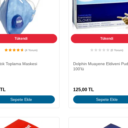
Tükendi
Tükendi
(4 Yorum)
(0 Yorum)
Atık Toplama Maskesi
Dolphin Muayene Eldiveni Pud
100'lü
TL
125,00
TL
Sepete Ekle
Sepete Ekle