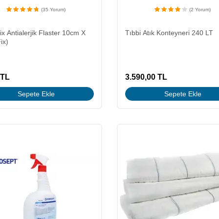
(35 Yorum)
(2 Yorum)
ix Antialerjik Flaster 10cm X
Tıbbi Atık Konteyneri 240 LT
ix)
TL
3.590,00
TL
Sepete Ekle
Sepete Ekle