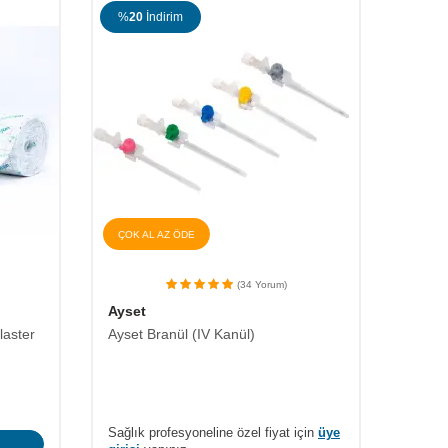
%
20
İndirim
%
24
ÇOK AL AZ ÖDE
ÇOK A
(34 Yorum)
Ayset
Beybi
laster
Ayset Branül (IV Kanül)
Beybi 
Eldive
420,9
Sağlık profesyoneline özel fiyat için
üye