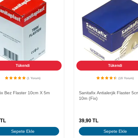
Tükendi
Tükendi
(1 Yorum)
(16 Yorum)
fix Bez Flaster 10cm X 5m
Sanitafix Antialerjik Flaster 5
10m (Fix)
TL
39,90
TL
Sepete Ekle
Sepete Ekle