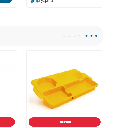
girişi
yapınız
Tükendi