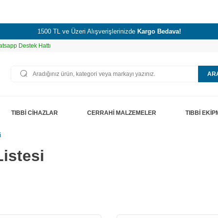
1500 TL ve Üzeri Alışverişlerinizde
Kargo Bedava!
tsapp Destek Hattı
AR
TIBBİ CİHAZLAR
CERRAHİ MALZEMELER
TIBBİ EKİ
i
Listesi