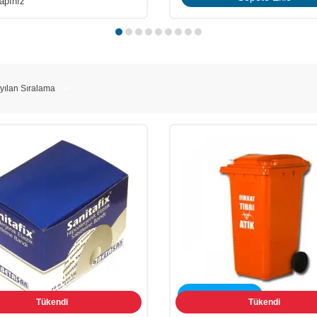
apınız
ÜCRETSİZ KARGO
Tükendi
Tükendi