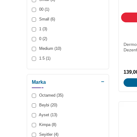
00 (1)
Small (6)
1 (3)
0 (2)
Dermos
Medium (10)
Dezenf
1.5 (1)
Large (10)
139,0
2 (4)
Marka
X-Large (1)
Octamed (35)
2.5 (2)
Beybi (20)
3 (5)
Ayset (13)
3.5 (1)
Kimpa (8)
4 (5)
Seyitler (4)
4.5 (1)