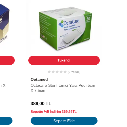
Tükendi
(0 Yorum)
Octamed
cm X
Octacare Steril Emici Yara Pedi 5cm
X 7,5cm
389,00
TL
Sepette %5 İndirim
369,55
TL
Sepete Ekle