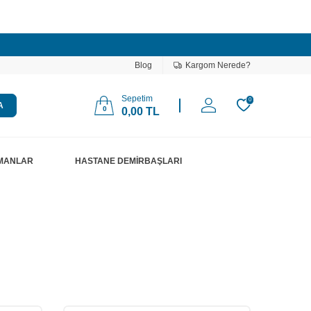
Blog
Kargom Nerede?
Sepetim
0
A
0
0,00
TL
PMANLAR
HASTANE DEMİRBAŞLARI