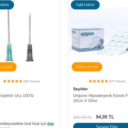
ndirim
%
22
İndirim
L AZ ÖDE
ÇOK AL AZ ÖDE
(322 Yorum)
(277 Yorum)
Seyitler
Enjektör Ucu 100'lü
Unipore Hipoalerjenik Esnek F
10cm X 10mt
94,95
TL
121,73
TL
profesyoneline özel fiyat için
üye
Sepete Ekle