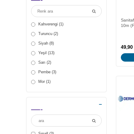
Sanitaf
Kahverengi (1)
10m (F
Turuncu (2)
Siyah (8)
49,90
Yeşil (13)
Sarı (2)
Pembe (3)
Mor (1)
Gri (1)
Beyaz (1)
Mavi (4)
Kırmızı (1)
Small (3)