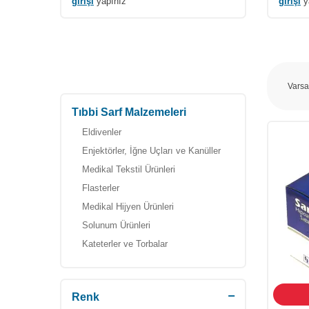
girişi
yapınız
girişi
y
Tıbbi Sarf Malzemeleri
Eldivenler
Enjektörler, İğne Uçları ve Kanüller
Medikal Tekstil Ürünleri
Flasterler
Medikal Hijyen Ürünleri
Solunum Ürünleri
Kateterler ve Torbalar
Parmak Delme İğneleri
Diğer
Renk