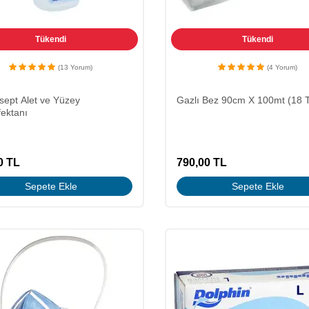
Tükendi
Tükendi
(13 Yorum)
(4 Yorum)
ept Alet ve Yüzey
Gazlı Bez 90cm X 100mt (18 T
ektanı
0
TL
790,00
TL
Sepete Ekle
Sepete Ekle