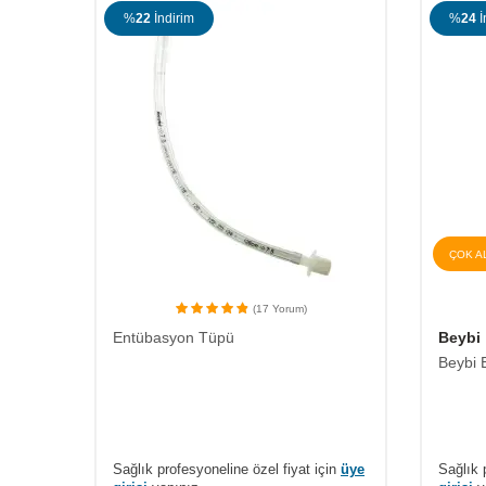
%
22
İndirim
%
24
İ
ÇOK A
(17 Yorum)
Entübasyon Tüpü
Beybi
Beybi 
Sağlık profesyoneline özel fiyat için
üye
Sağlık 