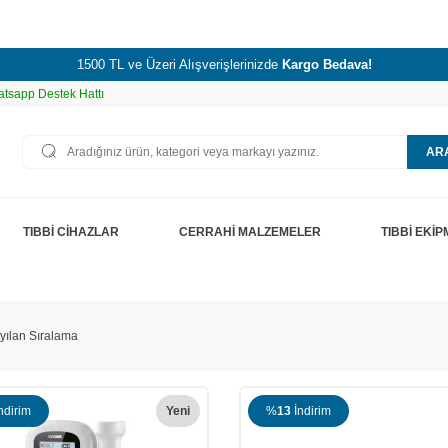
1500 TL ve Üzeri Alışverişlerinizde
Kargo Bedava!
tsapp Destek Hattı
AR
TIBBİ CİHAZLAR
CERRAHİ MALZEMELER
TIBBİ EKİ
ndirim
Yeni
%
13
İndirim