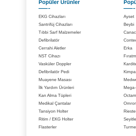
Popüler Ürünler
Popü
EKG Cihazları
Ayset
Santrifüj Cihazları
Beybi
Tıbbi Sarf Malzemeler
Canaci
Defibrilatör
Conte
Cerrahi Aletler
Erka
NST Cihazı
Fırat
Vasküler Doppler
Kardit
Defibrilatör Pedi
Kimpa
Muayene Masası
Medwe
İlk Yardım Ürünleri
Mega-
Kan Alma Tüpleri
Octa
Medikal Çantalar
Omro
Tansiyon Holter
Rieste
Ritim / EKG Holter
Seyitl
Flasterler
Turme