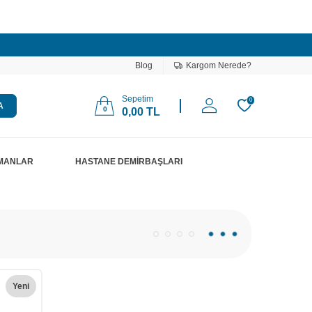
Blog
Kargom Nerede?
Sepetim
0
A
0
0,00
TL
PMANLAR
HASTANE DEMİRBAŞLARI
Yeni