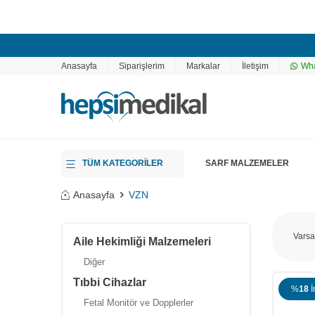
Anasayfa
Siparişlerim
Markalar
İletişim
Wha
TÜM KATEGORİLER
SARF MALZEMELER
Anasayfa
VZN
Aile Hekimliği Malzemeleri
Diğer
Tıbbi Cihazlar
%
18
İ
Fetal Monitör ve Dopplerler