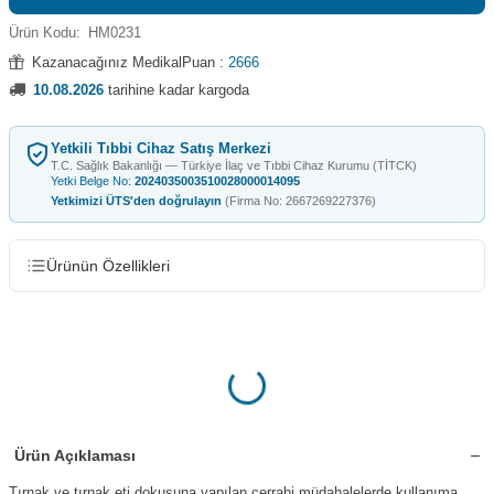
Ürün Kodu:
HM0231
Kazanacağınız MedikalPuan :
2666
10.08.2026
tarihine kadar kargoda
Yetkili Tıbbi Cihaz Satış Merkezi
T.C. Sağlık Bakanlığı — Türkiye İlaç ve Tıbbi Cihaz Kurumu (TİTCK)
Yetki Belge No:
2024035003510028000014095
Yetkimizi ÜTS'den doğrulayın
(Firma No: 2667269227376)
Ürünün Özellikleri
Ürün Açıklaması
Tırnak ve tırnak eti dokusuna yapılan cerrahi müdahalelerde kullanıma