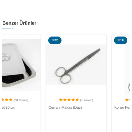
Benzer Ürünler
%
22
%
18
(7 Yorum)
(1 Yorum)
Cerrahi Makas (Düz)
Koher Pensi