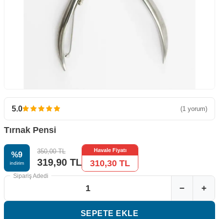
5.0
(1 yorum)
Tırnak Pensi
Havale Fiyatı
350,00
TL
%
9
319,90
TL
310,30
TL
i̇ndirim
Sipariş Adedi
−
+
SEPETE EKLE