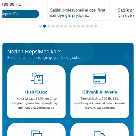
Sağlık profesyoneline özel fiyat
Sağlık profesyoneline özel fiyat
için
üye girişi
yapınız
için
üye girişi
yapınız
Neden HepsiMedikal?
Bizleri tercih etmeniz için geçerli birkaç sebep.
Hızlı Kargo
Güvenli Alışveriş
Hafta içi saat 14:00’ten önce
Tüm bilgileriniz 256 Bit SSL
oluşturduğunuz tüm siparişler aynı
sertifikasıyla korunmaktadır. Güvenle
gün kargoya verilmektedir.
alışveriş yapabilirsiniz.