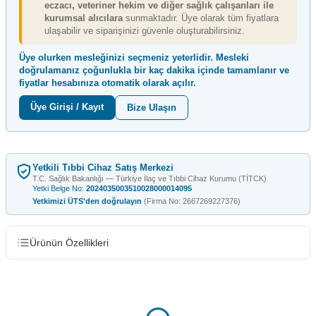
eczacı, veteriner hekim ve diğer sağlık çalışanları ile
kurumsal alıcılara
sunmaktadır. Üye olarak tüm fiyatlara
ulaşabilir ve siparişinizi güvenle oluşturabilirsiniz.
Üye olurken mesleğinizi seçmeniz yeterlidir. Mesleki
doğrulamanız çoğunlukla
bir kaç dakika içinde
tamamlanır ve
fiyatlar hesabınıza otomatik olarak açılır.
Üye Girişi / Kayıt
Bize Ulaşın
Yetkili Tıbbi Cihaz Satış Merkezi
T.C. Sağlık Bakanlığı — Türkiye İlaç ve Tıbbi Cihaz Kurumu (TİTCK)
Yetki Belge No:
2024035003510028000014095
Yetkimizi ÜTS'den doğrulayın
(Firma No: 2667269227376)
Ürünün Özellikleri