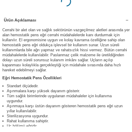
Ürün Açıklaması
Cerrahi bir alet olan ve sağlık sektörünün vazgeçilmez aletleri arasında yer
alan hemostatik pens eğri cerrahi müdahalelerde kanı durdurmak için
kullanılır. El ergonomisine uygun ve kolay kavrama özelliğine sahip olan
hemostatik pens eğri oldukça işlevsel bir kullanım sunar. Uzun süreli
kullanımlarda bile ağrı yapmaz ve rahatsızlık hissi vermez. Bütün cerrahi
müdahalelerde kullanılabilir. Paslanmaz çelik malzeme ile üretildiğinden
dolayı uzun süreli sorunsuz kulanım imkânı sağlar. Uçların açılıp
kapanması kolaylıkla gerçekleştiği için müdahale sırasında daha hızlı
hareket edebilmeyi sağlar.
Eğri Hemostatik Pens Özellikleri
Standart ölçüdedir.
Aşınmalara karşı yüksek dayanım gösterir.
Tüm sağlık birimlerinde uygulanan müdahaleler için kullanıma
uygundur.
Aşınmaya karşı üstün dayanım gösteren hemostatik pens eğri uzun
yıllar kullanılabilir.
Sterilizasyona uygundur.
Rahat kullanıma sahiptir.
Uç bölümü eğridir.
Uç kısmının tırtıklı iç yapısı kaymayı önlerken damar uçlarında