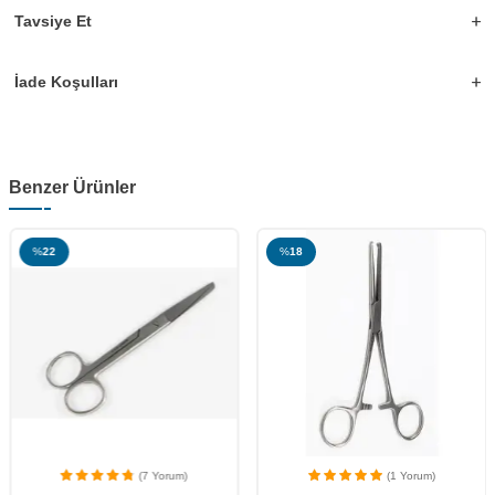
kuvvetli sabitlik ve sıkı tutuş sunar.
Tavsiye Et
Paslanmaz çelikten üretilmiştir.
Uçlar kolay bir şekilde kapanıp açılır.
İade Koşulları
Benzer Ürünler
%
22
%
18
(7 Yorum)
(1 Yorum)