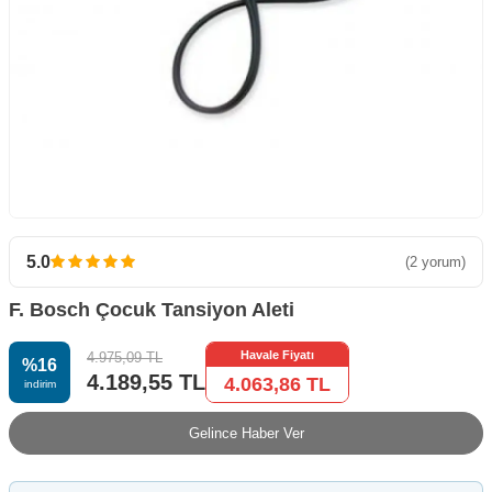
5.0
(2 yorum)
F. Bosch Çocuk Tansiyon Aleti
Havale Fiyatı
4.975,09
TL
%
16
4.189,55
TL
4.063,86
TL
i̇ndirim
Gelince Haber Ver