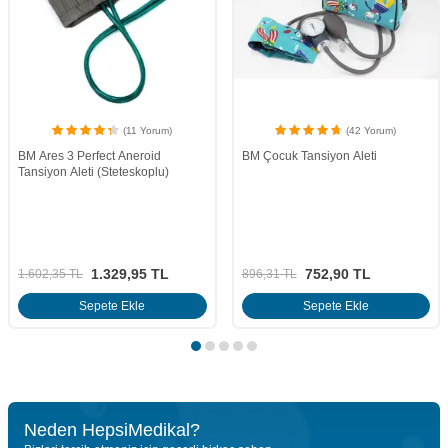
ÜCRETSİZ KARGO
(42 Yorum)
(2 Yorum)
BM Çocuk Tansiyon Aleti
Riester
Riester Yeşil Kancalı Tansiyon
Aleti 1341
752,90
TL
5.997,35
TL
896,31
TL
6.738,60
TL
Sepete Ekle
Sepete Ekle
Neden HepsiMedikal?