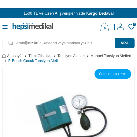
1500 TL ve Üzeri Alışverişlerinizde
Kargo Bedava!
0
0
ARA
Anasayfa
Tıbbi Cihazlar
Tansiyon Aletleri
Manuel Tansiyon Aletleri
F. Bosch Çocuk Tansiyon Aleti
ÜCRETSİZ KARGO