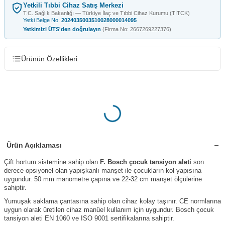
Yetkili Tıbbi Cihaz Satış Merkezi
T.C. Sağlık Bakanlığı — Türkiye İlaç ve Tıbbi Cihaz Kurumu (TİTCK)
Yetki Belge No:
2024035003510028000014095
Yetkimizi ÜTS'den doğrulayın
(Firma No: 2667269227376)
Ürünün Özellikleri
Ürün Açıklaması
Çift hortum sistemine sahip olan
F. Bosch çocuk tansiyon aleti
son
derece opsiyonel olan yapışkanlı manşet ile çocukların kol yapısına
uygundur. 50 mm manometre çapına ve 22-32 cm manşet ölçülerine
sahiptir.
Yumuşak saklama çantasına sahip olan cihaz kolay taşınır. CE normlarına
uygun olarak üretilen cihaz manüel kullanım için uygundur. Bosch çocuk
tansiyon aleti EN 1060 ve ISO 9001 sertifikalarına sahiptir.