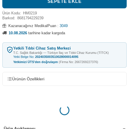
SEPETE EKLE
Ürün Kodu:
HM0219
Barkod:
8681794229239
Kazanacağınız MedikalPuan :
3049
10.08.2026
tarihine kadar kargoda
Yetkili Tıbbi Cihaz Satış Merkezi
T.C. Sağlık Bakanlığı — Türkiye İlaç ve Tıbbi Cihaz Kurumu (TİTCK)
Yetki Belge No:
2024035003510028000014095
Yetkimizi ÜTS'den doğrulayın
(Firma No: 2667269227376)
Ürünün Özellikleri
Ürün Açıklaması