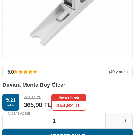
5.0
(40 yorum)
Duvara Monte Boy Ölçer
Havale Fiyatı
463,16
TL
%
21
365,90
TL
354,92
TL
i̇ndirim
Sipariş Adedi
−
+