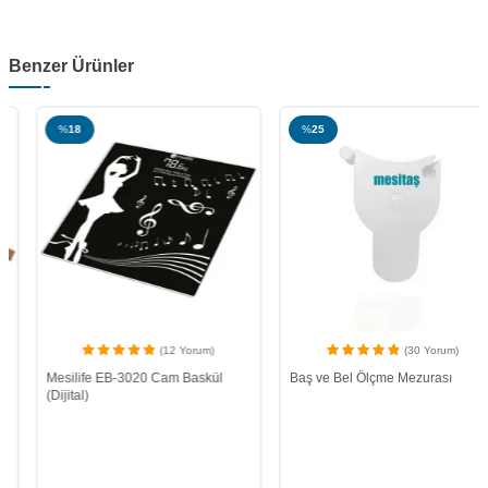
Benzer Ürünler
%
18
%
25
(12 Yorum)
(30 Yorum)
Mesilife EB-3020 Cam Baskül
Baş ve Bel Ölçme Mezurası
(Dijital)