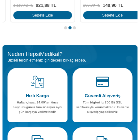
921,88
TL
149,90
TL
1.119,42
TL
200,00
TL
Sepete Ekle
Sepete Ekle
Neden HepsiMedikal?
Bizleri tercih etmeniz için geçerli birkaç sebep.
Hızlı Kargo
Güvenli Alışveriş
Hafta içi saat 14:00’ten önce
Tüm bilgileriniz 256 Bit SSL
oluşturduğunuz tüm siparişler aynı
sertifikasıyla korunmaktadır. Güvenle
gün kargoya verilmektedir.
alışveriş yapabilirsiniz.