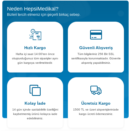
Neden HepsiMedikal?
Bizleri tercih etmeniz için geçerli birkaç sebep.
Hızlı Kargo
Güvenli Alışveriş
Hafta içi saat 14:00’ten önce
Tüm bilgileriniz 256 Bit SSL
oluşturduğunuz tüm siparişler aynı
sertifikasıyla korunmaktadır. Güvenle
gün kargoya verilmektedir.
alışveriş yapabilirsiniz.
Kolay İade
Ücretsiz Kargo
14 gün içinde satılabilirlik özelliğini
1500 TL ve üzeri alışverişlerinizde
kaybetmemiş ürünü kolayca iade
kargo ücreti ödemezsiniz.
edebilirsiniz.