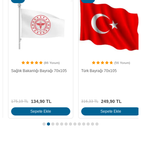
(86 Yorum)
(56 Yorum)
Sağlık Bakanlığı Bayrağı 70x105
Türk Bayrağı 70x105
134,90
TL
249,90
TL
175,19
TL
316,33
TL
Sepete Ekle
Sepete Ekle