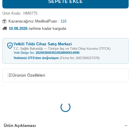
SEPETE EKLE
Ürün Kodu:
HM0775
Kazanacağınız MedikalPuan :
116
10.08.2026
tarihine kadar kargoda
Yetkili Tıbbi Cihaz Satış Merkezi
T.C. Sağlık Bakanlığı — Türkiye İlaç ve Tıbbi Cihaz Kurumu (TİTCK)
Yetki Belge No:
2024035003510028000014095
Yetkimizi ÜTS'den doğrulayın
(Firma No: 2667269227376)
Ürünün Özellikleri
Ürün Açıklaması