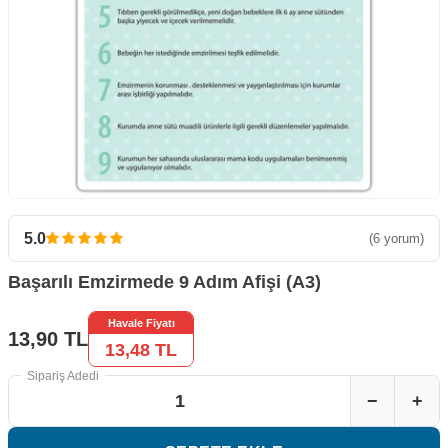
5.0
(6 yorum)
Başarılı Emzirmede 9 Adım Afişi (A3)
Havale Fiyatı
13,90
TL
13,48
TL
Sipariş Adedi
−
+