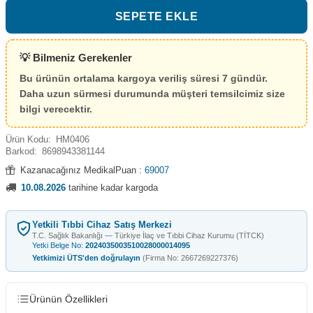
SEPETE EKLE
💡 Bilmeniz Gerekenler
Bu ürünün ortalama kargoya veriliş süresi 7 gündür.
Daha uzun sürmesi durumunda müşteri temsilcimiz size
bilgi verecektir.
Ürün Kodu:
HM0406
Barkod:
8698943381144
Kazanacağınız MedikalPuan :
69007
10.08.2026
tarihine kadar kargoda
Yetkili Tıbbi Cihaz Satış Merkezi
T.C. Sağlık Bakanlığı — Türkiye İlaç ve Tıbbi Cihaz Kurumu (TİTCK)
Yetki Belge No:
2024035003510028000014095
Yetkimizi ÜTS'den doğrulayın
(Firma No: 2667269227376)
Ürünün Özellikleri