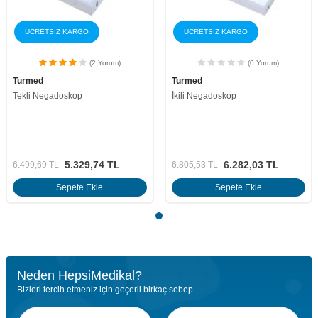
ÜCRETSİZ KARGO
ÜCRETSİZ KARGO
(2 Yorum)
(0 Yorum)
Turmed
Turmed
Tekli Negadoskop
İkili Negadoskop
5.329,74
TL
6.282,03
TL
6.499,69
TL
6.805,53
TL
Sepete Ekle
Sepete Ekle
Neden HepsiMedikal?
Bizleri tercih etmeniz için geçerli birkaç sebep.