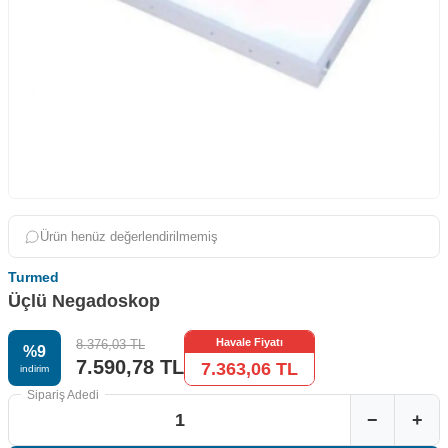
Ürün henüz değerlendirilmemiş
Turmed
Üçlü Negadoskop
Havale Fiyatı
8.376,03
TL
%
9
7.590,78
TL
7.363,06
TL
i̇ndirim
Sipariş Adedi
−
+