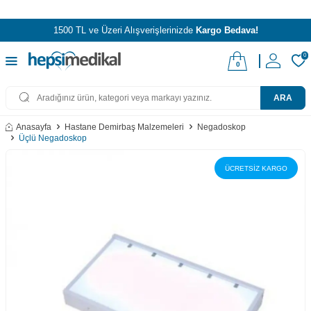
1500 TL ve Üzeri Alışverişlerinizde
Kargo Bedava!
0
0
ARA
Anasayfa
Hastane Demirbaş Malzemeleri
Negadoskop
Üçlü Negadoskop
ÜCRETSİZ KARGO