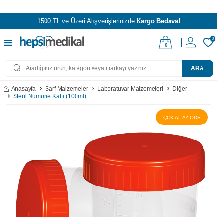
1500 TL ve Üzeri Alışverişlerinizde
Kargo Bedava!
0
0
ARA
Anasayfa
Sarf Malzemeler
Laboratuvar Malzemeleri
Diğer
Steril Numune Kabı (100ml)
ÇOK AL AZ ÖDE