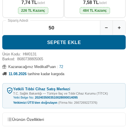
7,74 TL
7,58 TL
/adet
/adet
226 TL Kazanç
484 TL Kazanç
Sipariş Adedi
−
+
SEPETE EKLE
Ürün Kodu:
HM0131
Barkod:
8680738805065
Kazanacağınız MedikalPuan :
72
11.08.2026
tarihine kadar kargoda
Yetkili Tıbbi Cihaz Satış Merkezi
T.C. Sağlık Bakanlığı — Türkiye İlaç ve Tıbbi Cihaz Kurumu (TİTCK)
Yetki Belge No:
2024035003510028000014095
Yetkimizi ÜTS'den doğrulayın
(Firma No: 2667269227376)
Ürünün Özellikleri