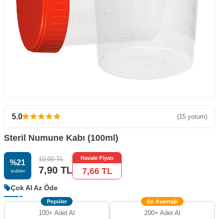
5.0
(15 yorum)
Steril Numune Kabı (100ml)
Havale Fiyatı
10,00
TL
%
21
7,90
TL
7,66
TL
i̇ndirim
Çok Al Az Öde
Popüler
En Avantajlı
100+ Adet Al
200+ Adet Al