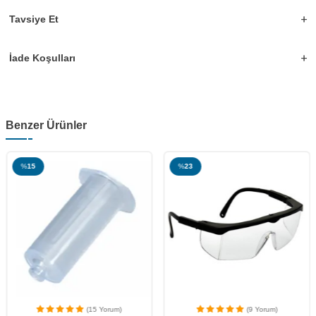
Tavsiye Et
İade Koşulları
Benzer Ürünler
%
15
%
23
(15 Yorum)
(9 Yorum)