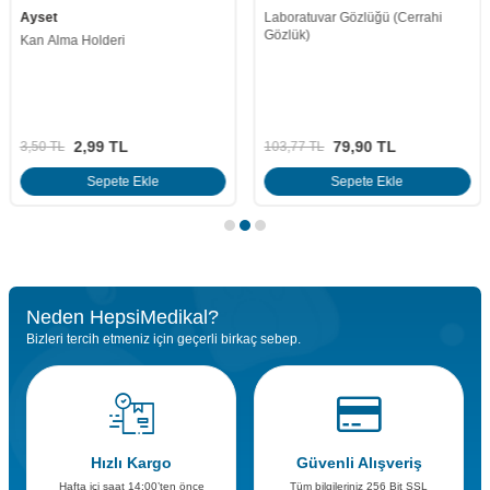
Ayset
Laboratuvar Gözlüğü (Cerrahi
Gözlük)
Kan Alma Holderi
2,99
TL
79,90
TL
3,50
TL
103,77
TL
Sepete Ekle
Sepete Ekle
Neden HepsiMedikal?
Bizleri tercih etmeniz için geçerli birkaç sebep.
Hızlı Kargo
Güvenli Alışveriş
Hafta içi saat 14:00’ten önce
Tüm bilgileriniz 256 Bit SSL