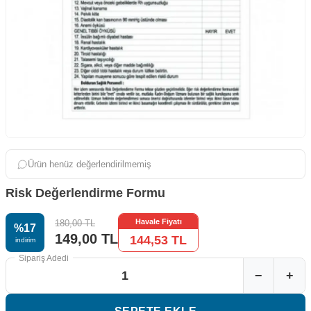
Ürün henüz değerlendirilmemiş
Risk Değerlendirme Formu
Havale Fiyatı
180,00
TL
%
17
149,00
TL
144,53
TL
i̇ndirim
Sipariş Adedi
−
+