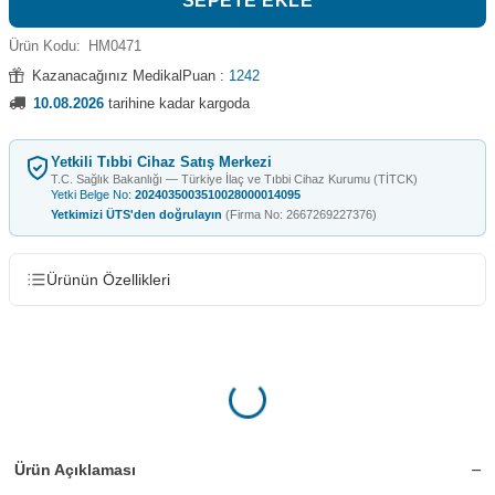
SEPETE EKLE
Ürün Kodu:
HM0471
Kazanacağınız MedikalPuan :
1242
10.08.2026
tarihine kadar kargoda
Yetkili Tıbbi Cihaz Satış Merkezi
T.C. Sağlık Bakanlığı — Türkiye İlaç ve Tıbbi Cihaz Kurumu (TİTCK)
Yetki Belge No:
2024035003510028000014095
Yetkimizi ÜTS'den doğrulayın
(Firma No: 2667269227376)
Ürünün Özellikleri
Ürün Açıklaması