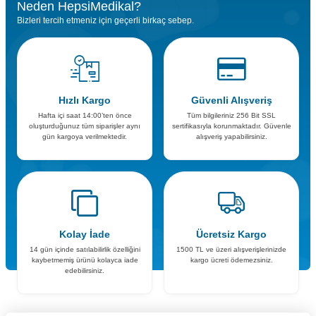
Neden HepsiMedikal?
Bizleri tercih etmeniz için geçerli birkaç sebep.
Hızlı Kargo
Güvenli Alışveriş
Hafta içi saat 14:00’ten önce
Tüm bilgileriniz 256 Bit SSL
oluşturduğunuz tüm siparişler aynı
sertifikasıyla korunmaktadır. Güvenle
gün kargoya verilmektedir.
alışveriş yapabilirsiniz.
Kolay İade
Ücretsiz Kargo
14 gün içinde satılabilirlik özelliğini
1500 TL ve üzeri alışverişlerinizde
kaybetmemiş ürünü kolayca iade
kargo ücreti ödemezsiniz.
edebilirsiniz.