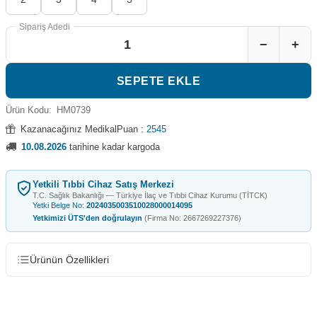
Sipariş Adedi
−
+
SEPETE EKLE
Ürün Kodu:
HM0739
Kazanacağınız MedikalPuan :
2545
10.08.2026
tarihine kadar kargoda
Yetkili Tıbbi Cihaz Satış Merkezi
T.C. Sağlık Bakanlığı — Türkiye İlaç ve Tıbbi Cihaz Kurumu (TİTCK)
Yetki Belge No:
2024035003510028000014095
Yetkimizi ÜTS'den doğrulayın
(Firma No: 2667269227376)
Ürünün Özellikleri