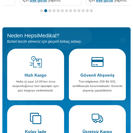
için
üye girişi
yapınız
için
üye girişi
yapınız
Neden HepsiMedikal?
Bizleri tercih etmeniz için geçerli birkaç sebep.
Hızlı Kargo
Güvenli Alışveriş
Hafta içi saat 14:00’ten önce
Tüm bilgileriniz 256 Bit SSL
oluşturduğunuz tüm siparişler aynı
sertifikasıyla korunmaktadır. Güvenle
gün kargoya verilmektedir.
alışveriş yapabilirsiniz.
Kolay İade
Ücretsiz Kargo