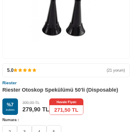
5.0
(21 yorum)
Riester
Riester Otoskop Spekülümü 50'li (Disposable)
Havale Fiyatı
300,00
TL
%
7
279,90
TL
271,50
TL
i̇ndirim
Numara :
2
3
4
5