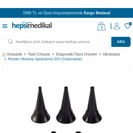
1500 TL ve Üzeri Alışverişlerinizde
Kargo Bedava!
0
0
ARA
Anasayfa
Tıbbi Cihazlar
Diagnostik (Tanı) Ürünleri
Otoskoplar
Riester Otoskop Spekülümü 50'li (Disposable)