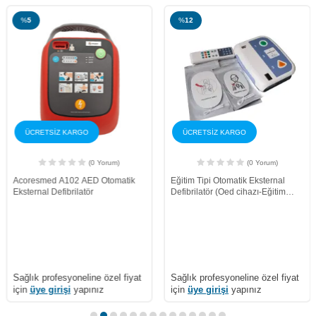
%
5
%
12
ÜCRETSİZ KARGO
ÜCRETSİZ KARGO
(0 Yorum)
(0 Yorum)
Acoresmed A102 AED Otomatik
Eğitim Tipi Otomatik Eksternal
Eksternal Defibrilatör
Defibrilatör (Oed cihazı-Eğitim
Defibrilatörü)
Sağlık profesyoneline özel fiyat
Sağlık profesyoneline özel fiyat
için
üye girişi
yapınız
için
üye girişi
yapınız