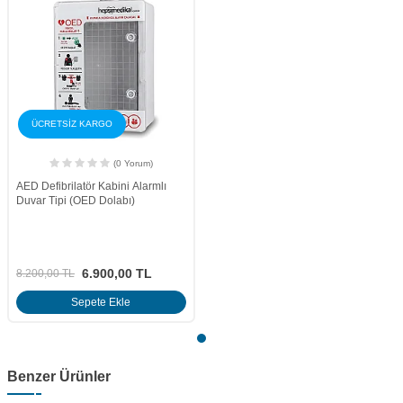
ÜCRETSİZ KARGO
(0 Yorum)
AED Defibrilatör Kabini Alarmlı
Duvar Tipi (OED Dolabı)
6.900,00
TL
8.200,00
TL
Sepete Ekle
Benzer Ürünler