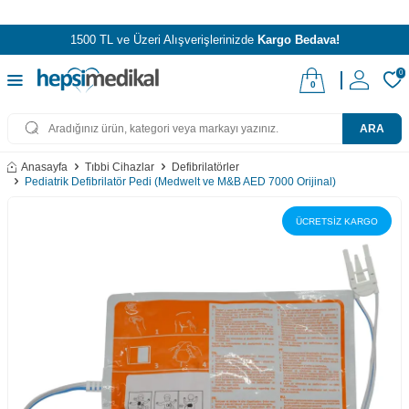
1500 TL ve Üzeri Alışverişlerinizde
Kargo Bedava!
0
0
ARA
Anasayfa
Tıbbi Cihazlar
Defibrilatörler
Pediatrik Defibrilatör Pedi (Medwelt ve M&B AED 7000 Orijinal)
ÜCRETSİZ KARGO