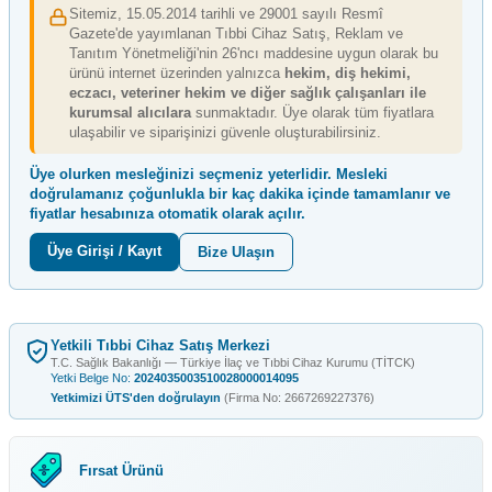
Sitemiz, 15.05.2014 tarihli ve 29001 sayılı Resmî
Gazete'de yayımlanan Tıbbi Cihaz Satış, Reklam ve
Tanıtım Yönetmeliği'nin 26'ncı maddesine uygun olarak bu
ürünü internet üzerinden yalnızca
hekim, diş hekimi,
eczacı, veteriner hekim ve diğer sağlık çalışanları ile
kurumsal alıcılara
sunmaktadır. Üye olarak tüm fiyatlara
ulaşabilir ve siparişinizi güvenle oluşturabilirsiniz.
Üye olurken mesleğinizi seçmeniz yeterlidir. Mesleki
doğrulamanız çoğunlukla
bir kaç dakika içinde
tamamlanır ve
fiyatlar hesabınıza otomatik olarak açılır.
Üye Girişi / Kayıt
Bize Ulaşın
Yetkili Tıbbi Cihaz Satış Merkezi
T.C. Sağlık Bakanlığı — Türkiye İlaç ve Tıbbi Cihaz Kurumu (TİTCK)
Yetki Belge No:
2024035003510028000014095
Yetkimizi ÜTS'den doğrulayın
(Firma No: 2667269227376)
Fırsat Ürünü