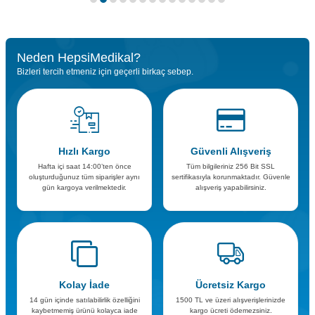
Neden HepsiMedikal?
Bizleri tercih etmeniz için geçerli birkaç sebep.
Hızlı Kargo
Güvenli Alışveriş
Hafta içi saat 14:00’ten önce
Tüm bilgileriniz 256 Bit SSL
oluşturduğunuz tüm siparişler aynı
sertifikasıyla korunmaktadır. Güvenle
gün kargoya verilmektedir.
alışveriş yapabilirsiniz.
Kolay İade
Ücretsiz Kargo
14 gün içinde satılabilirlik özelliğini
1500 TL ve üzeri alışverişlerinizde
kaybetmemiş ürünü kolayca iade
kargo ücreti ödemezsiniz.