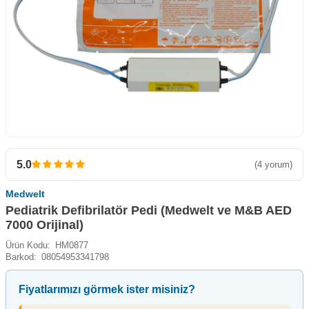
5.0
(4 yorum)
Medwelt
Pediatrik Defibrilatör Pedi (Medwelt ve M&B AED
7000 Orijinal)
Ürün Kodu:
HM0877
Barkod:
08054953341798
Fiyatlarımızı görmek ister misiniz?