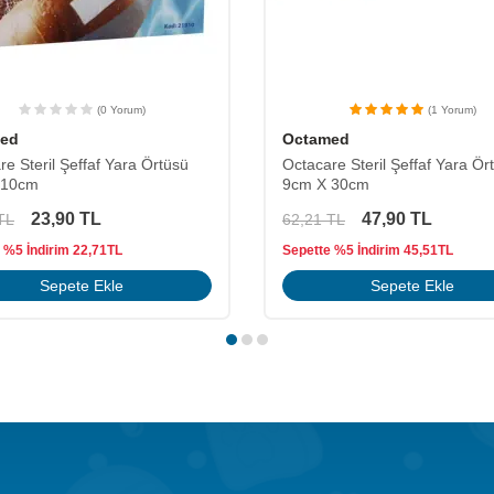
(1 Yorum)
(0 Yorum)
ed
Octamed
re Steril Şeffaf Yara Örtüsü
Octacare Steril Şeffaf Yara Ör
 30cm
9cm X 25cm
47,90
TL
40,90
TL
TL
45,00
TL
 %5 İndirim
45,51
TL
Sepette %5 İndirim
38,85
TL
Sepete Ekle
Sepete Ekle