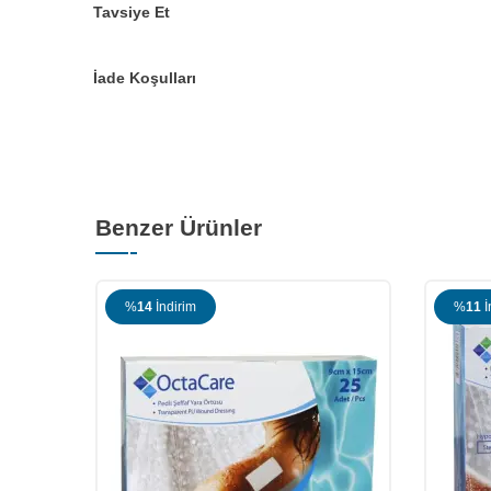
Tavsiye Et
İade Koşulları
Benzer Ürünler
%
11
İndirim
%
23
İ