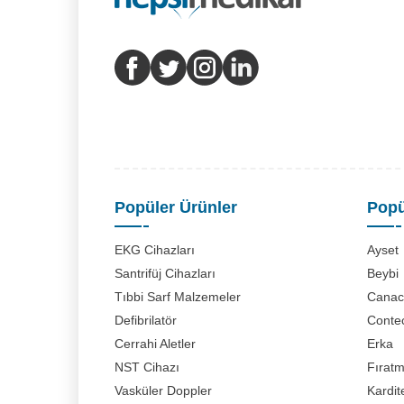
Popüler Ürünler
Popü
EKG Cihazları
Ayset
Santrifüj Cihazları
Beybi
Tıbbi Sarf Malzemeler
Canaci
Defibrilatör
Conte
Cerrahi Aletler
Erka
NST Cihazı
Fırat
Vasküler Doppler
Kardit