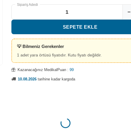
Sipariş Adedi
−
Tıbbi Sarf kate
Octamed marka ürünlerde
2500 TL üzeri a
SEPETE EKLE
sepette ek %5 indirim
İsim Yazılı Kup
Hediye
💡 Bilmeniz Gerekenler
1 adet yara örtüsü fiyatıdır. Kutu fiyatı değildir.
Kazanacağınız MedikalPuan :
99
10.08.2026
tarihine kadar kargoda