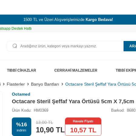
1500 TL ve Üzeri Alışverişlerinizde
Kargo Bedava!
tsapp Destek Hattı
AR
TIBBİ CİHAZLAR
CERRAHİ MALZEMELER
TIBBİ EKİ
i
Flasterler
Banyo Bantları
Octacare Steril Şeffaf Yara Örtüsü 
Octamed
Octacare Steril Şeffaf Yara Örtüsü 5cm X 7,5cm
Ürün Kodu:
HM0369
Barkod:
8680
Havale Fiyatı
13,00
TL
%
16
10,90
TL
10,57
TL
i̇ndirim