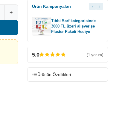
Ürün Kampanyaları
+
gorisinde
T
Tıbbi Sarf kategorisinde
lışverişe
6
3000 TL üzeri alışverişe
a Bardak
Ö
Flaster Paketi Hediye
H
5.0
(1 yorum)
Ürünün Özellikleri