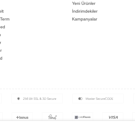
Yeni Ürünler
lt
İndirimdekiler
Term
Kampanyalar
med
n
r
er
d