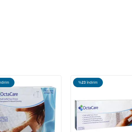
ndirim
%
9
İndirim