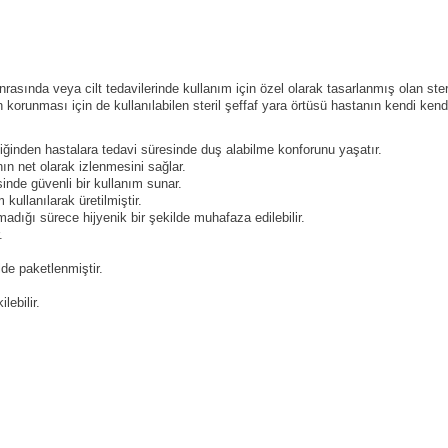
sında veya cilt tedavilerinde kullanım için özel olarak tasarlanmış olan steril
n korunması için de kullanılabilen steril şeffaf yara örtüsü hastanın kendi k
diğinden hastalara tedavi süresinde duş alabilme konforunu yaşatır.
ın net olarak izlenmesini sağlar.
inde güvenli bir kullanım sunar.
 kullanılarak üretilmiştir.
lmadığı sürece hijyenik bir şekilde muhafaza edilebilir.
.
ilde paketlenmiştir.
lebilir.