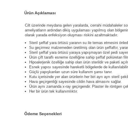
Ürün Açıklaması
Cilt üzerinde meydana gelen yaralarda, cerrahi müdahaleler sonra
ameliyatların ardından dikiş uygulaması yapılmış olan bölgeni
olarak yarada enfeksiyon oluşması riskini azaltmaktadır.
Steril şeffaf yara örtüsü yaranın su ile temas etmesini önle
Su geçirmez malzemeden üretilmiş olan ürün şeffaftır, yaran
Steril şeffaf yara örtüsü yaraya yapışmayan özel pedi sayes
Ürün çift taraflı esneme özelliğine sahip şeffaf poliüretan film
Hipoalerjenik özelliğe sahip olan ürün sterildir ve paketi açı
Esnek yapısı sayesinde hareketli bölgelerde de kullanılabilir
Güçlü yapışkanları uzun süre kullanım şansı tanır.
Kutu içerisinde yer alan ürünlerin her biri ayrı ayrı steril şek
Hava geçirgenliği sayesinde cildin hava almasını sağlar.
Ürün aynı zamanda x-ray geçirgendir. Plaster ile röntgen çeki
Her bir ürün tek kullanımlıktır.
Ödeme Seçenekleri