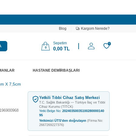
Blog
Kargom Nerede?
Sepetim
0
A
0
0,00
TL
PMANLAR
HASTANE DEMİRBAŞLARI
5cm X 7,5cm
Yetkili Tıbbi Cihaz Satış Merkezi
T.C. Sağlık Bakanlığı — Türkiye İlaç ve Tıbbi
Cihaz Kurumu (TİTCK)
196900968
Yetki Belge No:
20240350035100280000140
95
Yetkimizi ÜTS'den doğrulayın
(Firma No:
2667269227376)