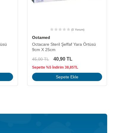
(1 Yorum)
Octamed
Octa
tüsü
Octacare Steril Şeffaf Yara Örtüsü
Octaca
5cm X 9cm
9cm X
11,90
TL
13,00
TL
40,00
Sepette %5 İndirim
11,31
TL
Sepett
Sepete Ekle