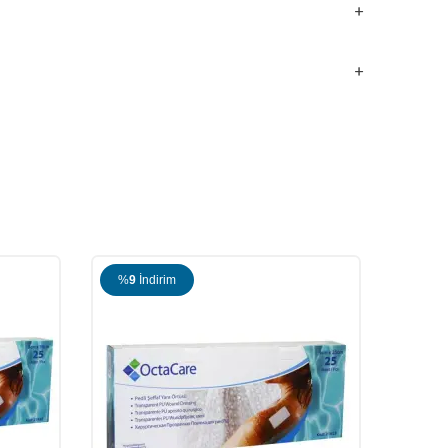
%
8
İndirim
%
10