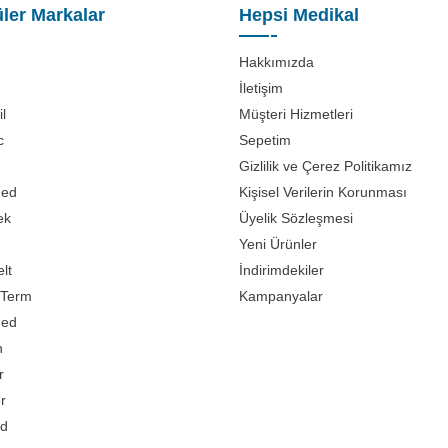
ler Markalar
Hepsi Medikal
Hakkımızda
İletişim
l
Müşteri Hizmetleri
c
Sepetim
Gizlilik ve Çerez Politikamız
med
Kişisel Verilerin Korunması
ek
Üyelik Sözleşmesi
Yeni Ürünler
lt
İndirimdekiler
Term
Kampanyalar
med
n
r
er
d