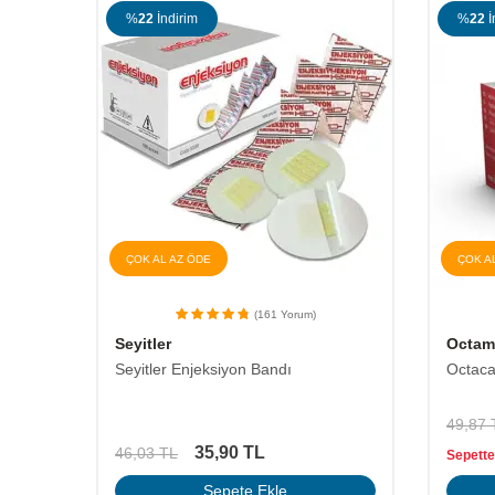
%
22
İndirim
%
22
İ
ÇOK AL AZ ÖDE
ÇOK A
(161 Yorum)
Seyitler
Octam
Seyitler Enjeksiyon Bandı
Octaca
49,87
35,90
TL
46,03
TL
Sepette
Sepete Ekle