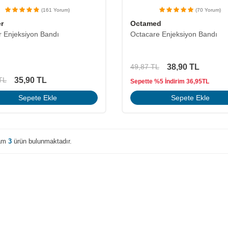
(161 Yorum)
(70 Yorum)
er
Octamed
er Enjeksiyon Bandı
Octacare Enjeksiyon Bandı
38,90
TL
49,87
TL
35,90
TL
TL
Sepette %5 İndirim
36,95
TL
Sepete Ekle
Sepete Ekle
lam
3
ürün bulunmaktadır.