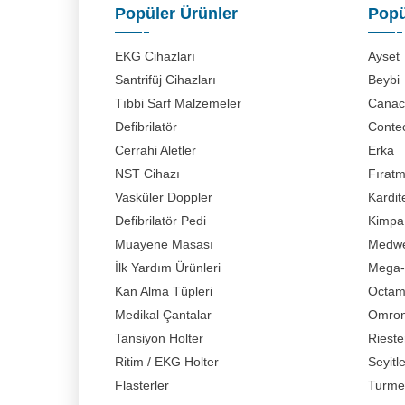
Popüler Ürünler
Popü
EKG Cihazları
Ayset
Santrifüj Cihazları
Beybi
Tıbbi Sarf Malzemeler
Canaci
Defibrilatör
Conte
Cerrahi Aletler
Erka
NST Cihazı
Fırat
Vasküler Doppler
Kardit
Defibrilatör Pedi
Kimpa
Muayene Masası
Medwe
İlk Yardım Ürünleri
Mega-
Kan Alma Tüpleri
Octa
Medikal Çantalar
Omro
Tansiyon Holter
Rieste
Ritim / EKG Holter
Seyitl
Flasterler
Turme