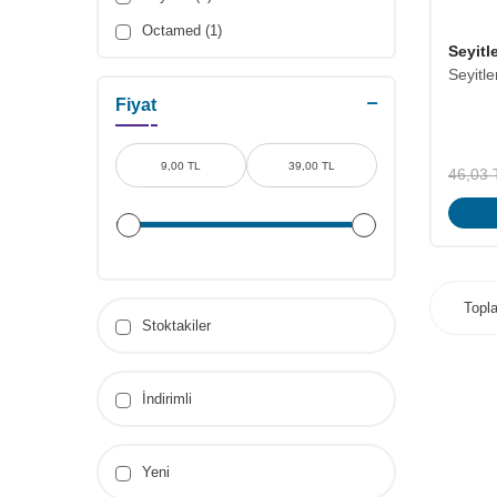
Octamed (1)
Seyitl
Seyitl
Fiyat
46,03
Top
Stoktakiler
İndirimli
Yeni