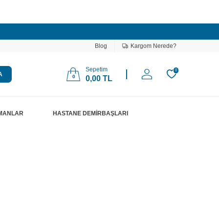
Blog
Kargom Nerede?
Sepetim
0
A
0
0,00
TL
PMANLAR
HASTANE DEMİRBAŞLARI