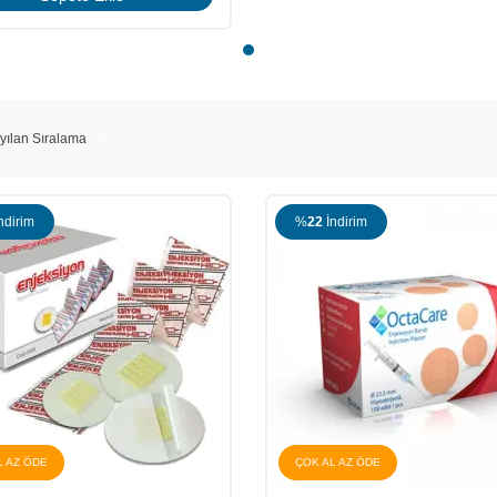
ndirim
%
22
İndirim
L AZ ÖDE
ÇOK AL AZ ÖDE