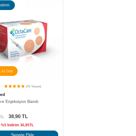
ndirim
L AZ ÖDE
(70 Yorum)
ed
re Enjeksiyon Bandı
38,90
TL
TL
 %5 İndirim
36,95
TL
Sepete Ekle