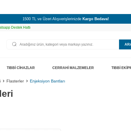
1500 TL ve Üzeri Alışverişlerinizde
Kargo Bedava!
tsapp Destek Hattı
AR
TIBBİ CİHAZLAR
CERRAHİ MALZEMELER
TIBBİ EKİ
i
Flasterler
Enjeksiyon Bantları
eri