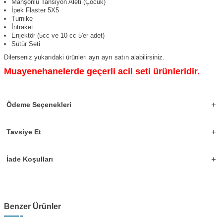
Manşonlu Tansiyon Aleti (Çocuk)
İpek Flaster 5X5
Turnike
İntraket
Enjektör (5cc ve 10 cc 5'er adet)
Sütür Seti
Dilerseniz yukarıdaki ürünleri ayrı ayrı satın alabilirsiniz.
Muayenehanelerde geçerli acil seti ürünleridir.
Ödeme Seçenekleri
Tavsiye Et
İade Koşulları
Benzer Ürünler