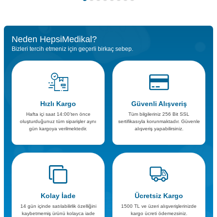
Neden HepsiMedikal?
Bizleri tercih etmeniz için geçerli birkaç sebep.
Hızlı Kargo
Güvenli Alışveriş
Hafta içi saat 14:00’ten önce
Tüm bilgileriniz 256 Bit SSL
oluşturduğunuz tüm siparişler aynı
sertifikasıyla korunmaktadır. Güvenle
gün kargoya verilmektedir.
alışveriş yapabilirsiniz.
Kolay İade
Ücretsiz Kargo
14 gün içinde satılabilirlik özelliğini
1500 TL ve üzeri alışverişlerinizde
kaybetmemiş ürünü kolayca iade
kargo ücreti ödemezsiniz.