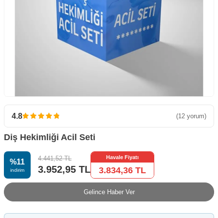
4.8
(12 yorum)
Diş Hekimliği Acil Seti
Havale Fiyatı
4.441,52
TL
%
11
3.952,95
TL
3.834,36
TL
i̇ndirim
Gelince Haber Ver