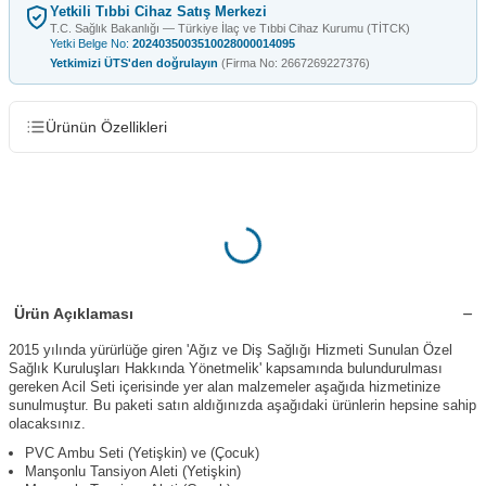
Yetkili Tıbbi Cihaz Satış Merkezi
T.C. Sağlık Bakanlığı — Türkiye İlaç ve Tıbbi Cihaz Kurumu (TİTCK)
Yetki Belge No:
2024035003510028000014095
Yetkimizi ÜTS'den doğrulayın
(Firma No: 2667269227376)
Ürünün Özellikleri
Ürün Açıklaması
2015 yılında yürürlüğe giren 'Ağız ve Diş Sağlığı Hizmeti Sunulan Özel
Sağlık Kuruluşları Hakkında Yönetmelik' kapsamında bulundurulması
gereken Acil Seti içerisinde yer alan malzemeler aşağıda hizmetinize
sunulmuştur. Bu paketi satın aldığınızda aşağıdaki ürünlerin hepsine sahip
olacaksınız.
PVC Ambu Seti (Yetişkin) ve (Çocuk)
Manşonlu Tansiyon Aleti (Yetişkin)