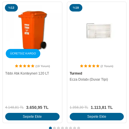
%
18
%
11
ÜCRETSİZ KARGO
(2 Yorum)
(0 Yorum)
Turmed
Hygiene Box 1 (Hijyen)
Ecza Dolabı (Duvar Tipi)
1.113,81
TL
10.997,56
TL
1.358,30
TL
12.306,80
TL
Sepete Ekle
Sepete Ekle