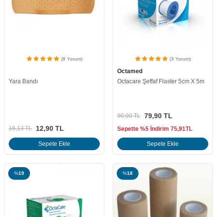
(8 Yorum)
(3 Yorum)
Octamed
Yara Bandı
Octacare Şeffaf Flaster 5cm X 5m
79,90
TL
90,00
TL
12,90
TL
16,13
TL
Sepette %5 İndirim
75,91
TL
Sepete Ekle
Sepete Ekle
%
19
%
18