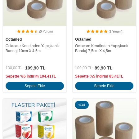
(5 Yorum)
(2 Yorum)
Octamed
Octamed
Octacare Kendinden Yapışkanlı
Octacare Kendinden Yapışkanlı
Bandaj 10cm X 4,5m
Bandaj 7,5cm X 4,5m
109,90
TL
89,90
TL
130,00
TL
100,00
TL
Sepette %5 İndirim
104,41
TL
Sepette %5 İndirim
85,41
TL
Sepete Ekle
Sepete Ekle
%
14