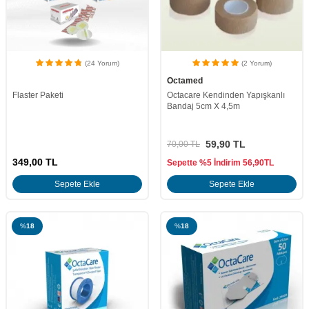
(24 Yorum)
(2 Yorum)
Octamed
Flaster Paketi
Octacare Kendinden Yapışkanlı
Bandaj 5cm X 4,5m
59,90
TL
70,00
TL
349,00
TL
Sepette %5 İndirim
56,90
TL
Sepete Ekle
Sepete Ekle
%
18
%
18