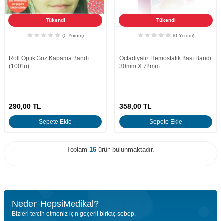
Tükendi
Tükendi
(0 Yorum)
(0 Yorum)
Roll Optik Göz Kapama Bandı
Octadiyaliz Hemostatik Bası Bandı
(100'lü)
30mm X 72mm
290,00
TL
358,00
TL
Sepete Ekle
Sepete Ekle
Toplam
16
ürün bulunmaktadır.
Neden HepsiMedikal?
Bizleri tercih etmeniz için geçerli birkaç sebep.