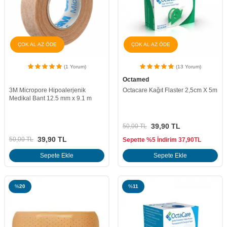
ÇOK AL AZ ÖDE
ÇOK AL AZ ÖDE
(1 Yorum)
(13 Yorum)
Octamed
3M Micropore Hipoalerjenik
Octacare Kağıt Flaster 2,5cm X 5m
Medikal Bant 12.5 mm x 9.1 m
39,90
TL
50,00
TL
39,90
TL
50,00
TL
Sepette %5 İndirim
37,90
TL
Sepete Ekle
Sepete Ekle
%
20
%
11