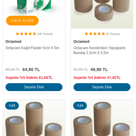
ÇOK AL AZ ÖDE
(18 Yorum)
(5 Yorum)
Octamed
Octamed
Octacare Kağıt Flaster 5cm X 5m
Octacare Kendinden Yapışkanlı
Bandaj 2,5cm X 4,5m
64,90
TL
49,90
TL
80,00
TL
61,00
TL
Sepette %5 İndirim
61,66
TL
Sepette %5 İndirim
47,40
TL
Sepete Ekle
Sepete Ekle
%
15
%
10