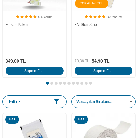
ÇOK AL AZ ÖDE
(24 Yorum)
(43 Yorum)
Flaster Paketi
3M Steri Strip
349,00
TL
54,90
TL
70,38
TL
Sepete Ekle
Sepete Ekle
Filtre
%
22
%
17