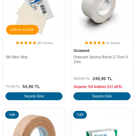
ÇOK AL AZ ÖDE
(43 Yorum)
(4 Yorum)
Octamed
3M Steri Strip
Octacare Sporcu Bandı 3,75cm X
10m
249,90
TL
300,00
TL
54,90
TL
70,38
TL
Sepette %5 İndirim
237,40
TL
Sepete Ekle
Sepete Ekle
%
20
%
20