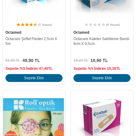
(7 Yorum)
(0 Yorum)
Octamed
Octamed
Octacare Şeffaf Flaster 2,5cm X
Octacare Kateter Sabitleme Bandı
5m
6cm X 9,5cm
49,90
TL
10,90
TL
61,00
TL
13,29
TL
Sepette %5 İndirim
47,40
TL
Sepette %5 İndirim
10,36
TL
Sepete Ekle
Sepete Ekle