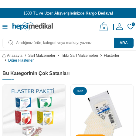
1500 TL ve Üzeri Alışverişlerinizde
Kargo Bedava!
0
0
ARA
Anasayfa
Sarf Malzemeler
Tıbbi Sarf Malzemeleri
Flasterler
Diğer Flasterler
Bu Kategorinin Çok Satanları
%
22