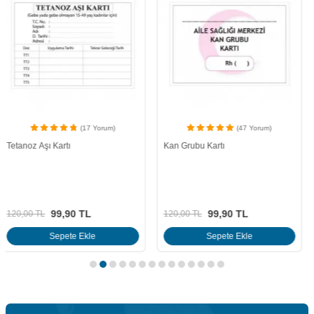
(47 Yorum)
(12 Yorum)
Kan Grubu Kartı
Hepatit B Aşı Kartı
99,90
TL
99,90
TL
120,00
TL
120,00
TL
Sepete Ekle
Sepete Ekle