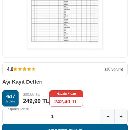
4.6
(10 yorum)
Aşı Kayıt Defteri
Havale Fiyatı
300,00
TL
%
17
249,90
TL
242,40
TL
i̇ndirim
Sipariş Adedi
−
+