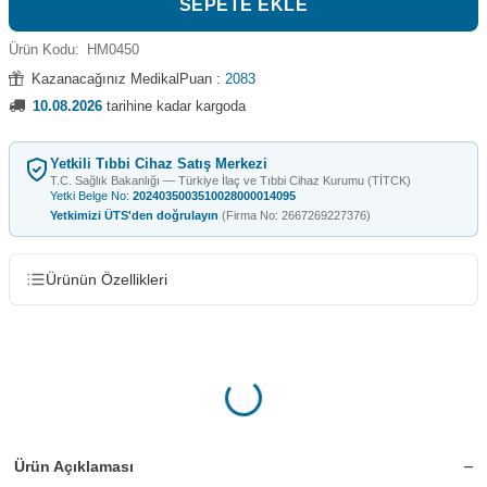
SEPETE EKLE
Ürün Kodu:
HM0450
Kazanacağınız MedikalPuan :
2083
10.08.2026
tarihine kadar kargoda
Yetkili Tıbbi Cihaz Satış Merkezi
T.C. Sağlık Bakanlığı — Türkiye İlaç ve Tıbbi Cihaz Kurumu (TİTCK)
Yetki Belge No:
2024035003510028000014095
Yetkimizi ÜTS'den doğrulayın
(Firma No: 2667269227376)
Ürünün Özellikleri
Ürün Açıklaması