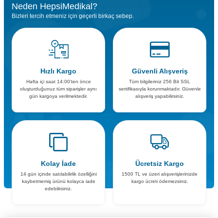
Neden HepsiMedikal?
Bizleri tercih etmeniz için geçerli birkaç sebep.
Hızlı Kargo
Güvenli Alışveriş
Hafta içi saat 14:00’ten önce
Tüm bilgileriniz 256 Bit SSL
oluşturduğunuz tüm siparişler aynı
sertifikasıyla korunmaktadır. Güvenle
gün kargoya verilmektedir.
alışveriş yapabilirsiniz.
Kolay İade
Ücretsiz Kargo
14 gün içinde satılabilirlik özelliğini
1500 TL ve üzeri alışverişlerinizde
kaybetmemiş ürünü kolayca iade
kargo ücreti ödemezsiniz.
edebilirsiniz.