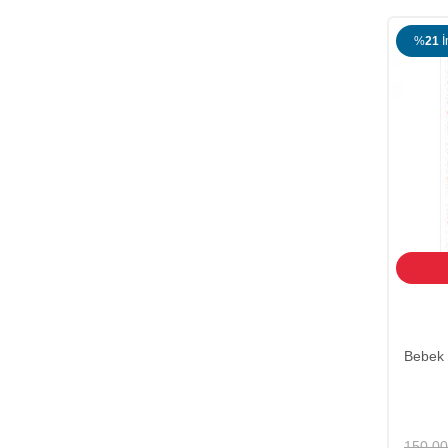
%
21
İ
Bebek 
150,00