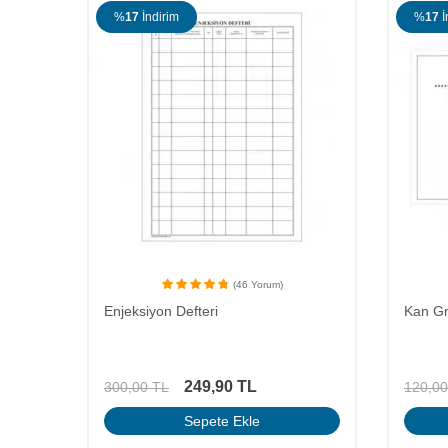
%
17
İndirim
%
17
İ
(46 Yorum)
Enjeksiyon Defteri
Kan Gr
249,90
TL
300,00
TL
120,00
Sepete Ekle