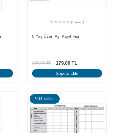
(0 Yorum)
ri
5 Yaş Üzeri Aşı Kayıt Fişi
179,00
TL
200,00
TL
Sepete Ekle
%
13
İndirim