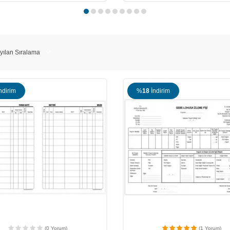
ndirim
%
18
İndirim
(0 Yorum)
(1 Yorum)