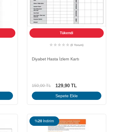
Tükendi
(0 Yorum)
Diyabet Hasta İzlem Kartı
129,90
TL
150,00
TL
Sepete Ekle
%
20
İndirim