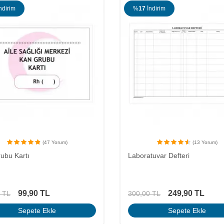
ndirim
%
17
İndirim
(47 Yorum)
(13 Yorum)
ubu Kartı
Laboratuvar Defteri
99,90
TL
249,90
TL
TL
300,00
TL
Sepete Ekle
Sepete Ekle