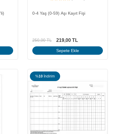
li)
0-4 Yaş (0-59) Aşı Kayıt Fişi
219,00
TL
250,00
TL
Sepete Ekle
%
10
İndirim