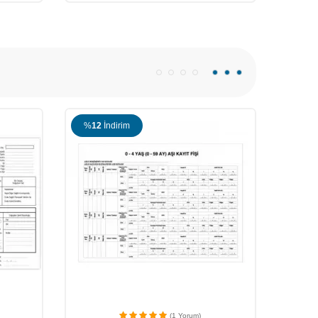
%
12
İndirim
(1 Yorum)