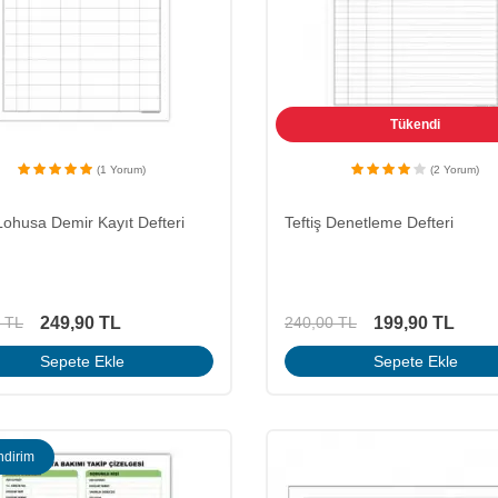
Tükendi
(1 Yorum)
(2 Yorum)
ohusa Demir Kayıt Defteri
Teftiş Denetleme Defteri
249,90
TL
199,90
TL
TL
240,00
TL
Sepete Ekle
Sepete Ekle
ndirim