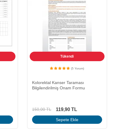
Tükendi
(5 Yorum)
Kolorektal Kanser Taraması
Bilgilendirilmiş Onam Formu
119,90
TL
150,00
TL
Sepete Ekle