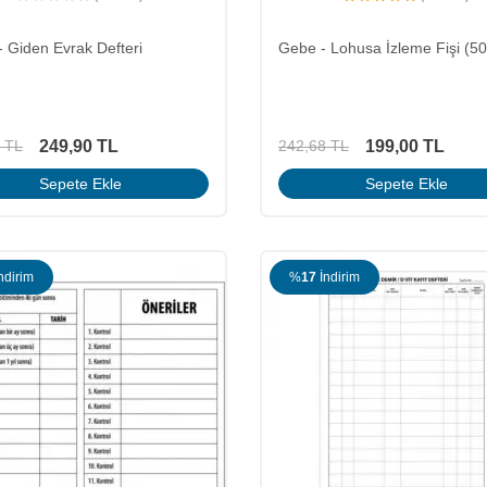
- Giden Evrak Defteri
Gebe - Lohusa İzleme Fişi (50'
249,90
TL
199,00
TL
TL
242,68
TL
Sepete Ekle
Sepete Ekle
ndirim
%
17
İndirim