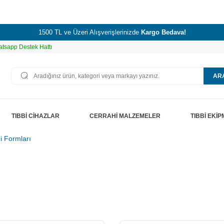
1500 TL ve Üzeri Alışverişlerinizde
Kargo Bedava!
tsapp Destek Hattı
AR
TIBBİ CİHAZLAR
CERRAHİ MALZEMELER
TIBBİ EKİ
ği Formları