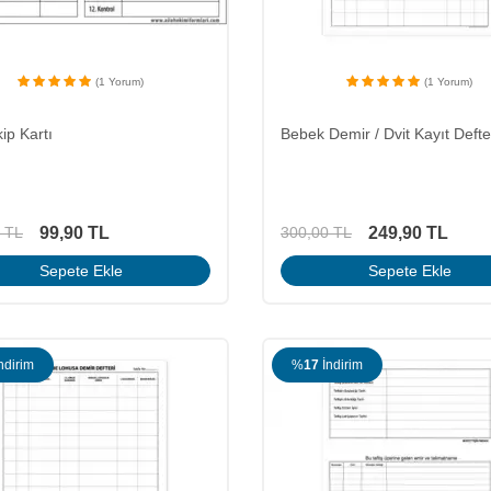
(1 Yorum)
(1 Yorum)
ip Kartı
Bebek Demir / Dvit Kayıt Defte
99,90
TL
249,90
TL
TL
300,00
TL
Sepete Ekle
Sepete Ekle
ndirim
%
17
İndirim