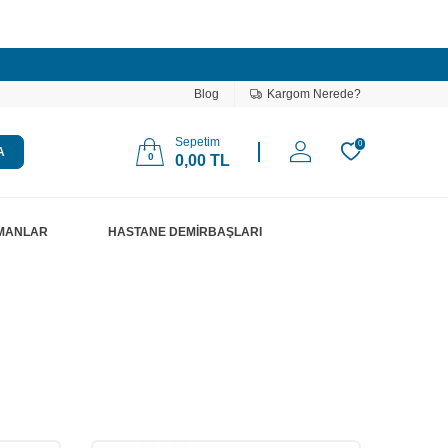
Blog
Kargom Nerede?
Sepetim
0
A
0
0,00
TL
PMANLAR
HASTANE DEMİRBAŞLARI