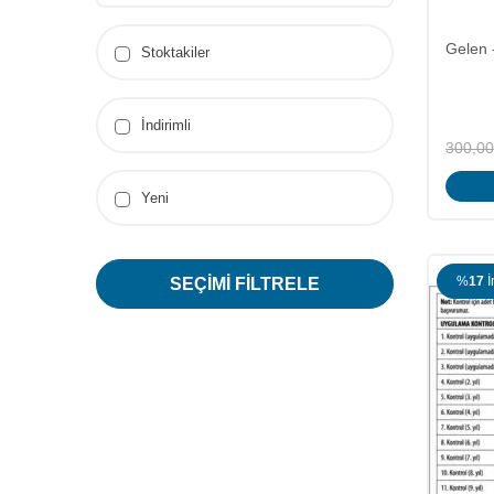
Gelen 
Stoktakiler
İndirimli
300,00
Yeni
%
17
İ
SEÇIMI FILTRELE