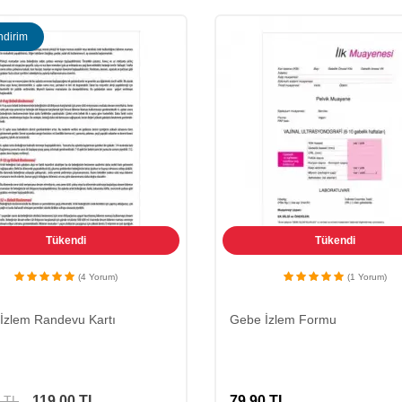
ndirim
Tükendi
Tükendi
(4 Yorum)
(1 Yorum)
İzlem Randevu Kartı
Gebe İzlem Formu
119,00
TL
79,90
TL
TL