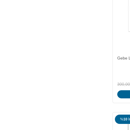
Gebe L
300,00
%
10
İ