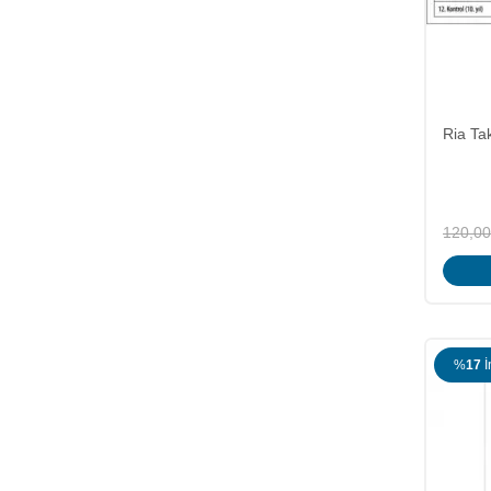
Ria Tak
120,00
%
17
İ