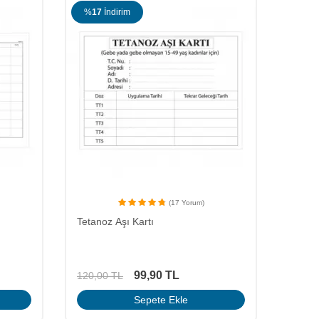
%
17
İndirim
%
14
(17 Yorum)
Tetanoz Aşı Kartı
Reçet
99,90
TL
120,00
TL
70,00
Sepete Ekle