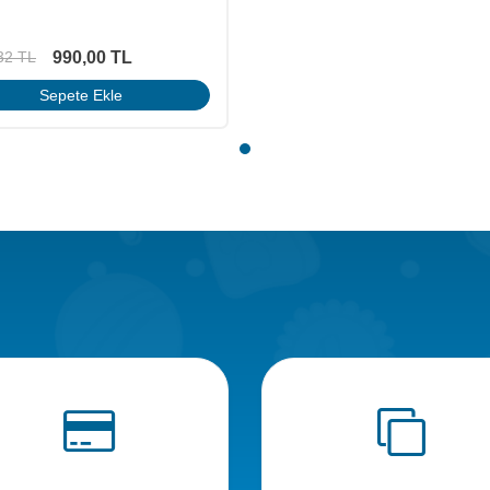
990,00
TL
32
TL
Sepete Ekle