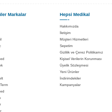
ler Markalar
Hepsi Medikal
Hakkımızda
İletişim
l
Müşteri Hizmetleri
c
Sepetim
Gizlilik ve Çerez Politikamız
med
Kişisel Verilerin Korunması
ek
Üyelik Sözleşmesi
Yeni Ürünler
lt
İndirimdekiler
Term
Kampanyalar
med
n
r
er