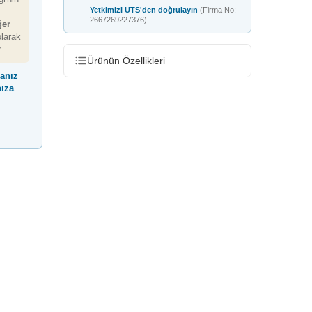
Yetkimizi ÜTS'den doğrulayın
(Firma No:
2667269227376)
ğer
larak
z.
Ürünün Özellikleri
manız
nıza