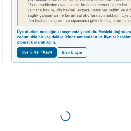
26'ncı maddesine uygun olarak bu ürünü internet üzerinden
yalnızca
hekim, diş hekimi, eczacı, veteriner hekim ve di
sağlık çalışanları ile kurumsal alıcılara
sunmaktadır. Üye o
tüm fiyatlara ulaşabilir ve siparişinizi güvenle oluşturabilirsini
Üye olurken mesleğinizi seçmeniz yeterlidir. Mesleki doğrula
çoğunlukla
bir kaç dakika içinde
tamamlanır ve fiyatlar hesabı
otomatik olarak açılır.
Üye Girişi / Kayıt
Bize Ulaşın