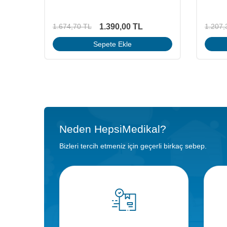
1.390,00
TL
1.674,70
TL
1.207,
Sepete Ekle
Neden HepsiMedikal?
Bizleri tercih etmeniz için geçerli birkaç sebep.