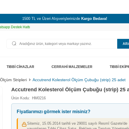
1500 TL ve Üzeri Alışverişlerinizde
Kargo Bedava!
tsapp Destek Hattı
AR
TIBBİ CİHAZLAR
CERRAHİ MALZEMELER
TIBBİ EKİ
Ölçüm Stripleri
Accutrend Kolesterol Ölçüm Çubuğu (strip) 25 adet
Accutrend Kolesterol Ölçüm Çubuğu (strip) 25 
Ürün Kodu:
HM0216
Fiyatlarımızı görmek ister misiniz?
Sitemiz, 15.05.2014 tarihli ve 29001 sayılı Resmî Gazete'de
yayımlanan Tıbbi Cihaz Satış, Reklam ve Tanıtım Yönetmeliğ