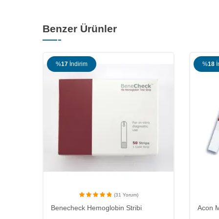
Benzer Ürünler
%
17
İndirim
%
18
İ
(31 Yorum)
Benecheck Hemoglobin Stribi
Acon M