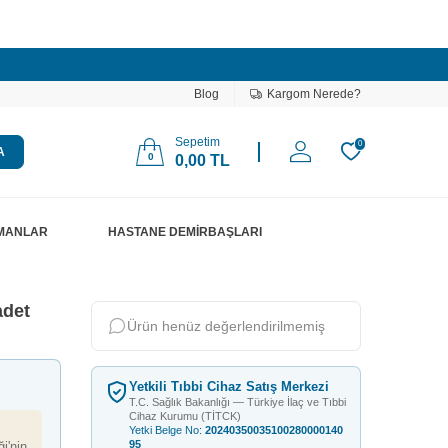
Blog
Kargom Nerede?
Sepetim
0
A
0
0,00
TL
PMANLAR
HASTANE DEMİRBAŞLARI
adet
Ürün henüz değerlendirilmemiş
Yetkili Tıbbi Cihaz Satış Merkezi
T.C. Sağlık Bakanlığı — Türkiye İlaç ve Tıbbi
Cihaz Kurumu (TİTCK)
Yetki Belge No:
20240350035100280000140
95
i'nin