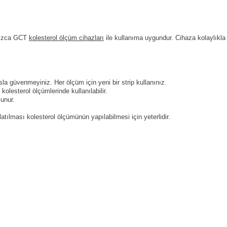
ızca GCT
kolesterol ölçüm cihazları
ile kullanıma uygundur. Cihaza kolaylıkla ta
sla güvenmeyiniz. Her ölçüm için yeni bir strip kullanınız.
olesterol ölçümlerinde kullanılabilir.
lunur.
tılması kolesterol ölçümünün yapılabilmesi için yeterlidir.