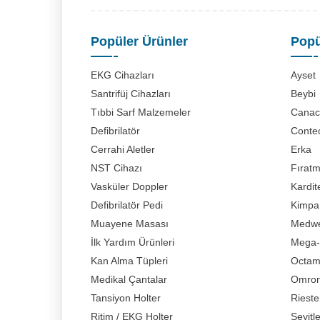
Popüler Ürünler
Popü
EKG Cihazları
Ayset
Santrifüj Cihazları
Beybi
Tıbbi Sarf Malzemeler
Canaci
Defibrilatör
Conte
Cerrahi Aletler
Erka
NST Cihazı
Fırat
Vasküler Doppler
Kardit
Defibrilatör Pedi
Kimpa
Muayene Masası
Medwe
İlk Yardım Ürünleri
Mega-
Kan Alma Tüpleri
Octa
Medikal Çantalar
Omro
Tansiyon Holter
Rieste
Ritim / EKG Holter
Seyitl