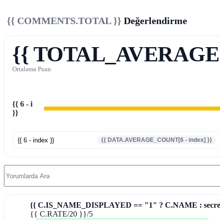
{{ COMMENTS.TOTAL }}
Değerlendirme
{{ TOTAL_AVERAGE 
Ortalama Puan
{{ 6 - i
}}
{{ 6 - index }}
{{ DATA.AVERAGE_COUNT[6 - index] }}
{{ C.IS_NAME_DISPLAYED == "1" ? C.NAME : secret
1) }}{{ C.SURNAME.SLICE(0, 1)
{{ C.RATE/20 }}
/5