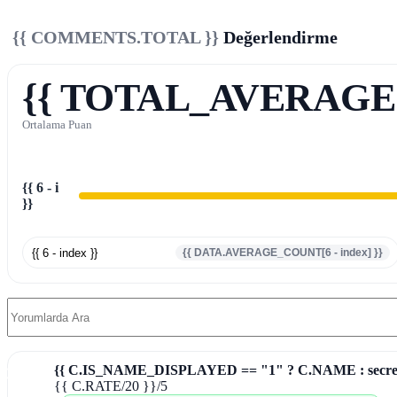
{{ COMMENTS.TOTAL }}
Değerlendirme
{{ TOTAL_AVERAGE 
Ortalama Puan
{{ 6 - i
}}
{{ 6 - index }}
{{ DATA.AVERAGE_COUNT[6 - index] }}
{{ C.IS_NAME_DISPLAYED == "1" ? C.NAME : secret
1) }}{{ C.SURNAME.SLICE(0, 1)
{{ C.RATE/20 }}
/5