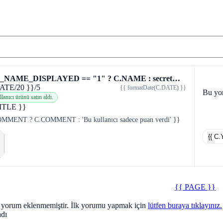
{{ C.IS_NAME_DISPLAYED == "1" ? C.NAME : secret(C.NAME) }} {{ secret(C.SURNAME) }}
ATE/20 }}
/5
{{ formatDate(C.DATE) }}
,
Bu yo
lanıcı ürünü satın aldı.
ITLE }}
MMENT ? C.COMMENT : 'Bu kullanıcı sadece puan verdi' }}
{{ C
T[6
{{ PAGE }}
 yorum eklenmemiştir. İlk yorumu yapmak için
lütfen buraya tıklayınız.
dı