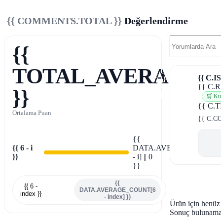
{{ COMMENTS.TOTAL }}
Değerlendirme
{{
TOTAL_AVERAGE
{{ C.NAME.SLICE(0,
1) }}{{
{{ C.R
C.SURNAME.SLICE(0
}}
1) }}
🛒 Kul
{{ C.T
Ortalama Puan
{{ C.CO
{{
{{ 6 - i
DATA.AVERAGE_COUN
}}
- i] || 0
}}
{{
{{ 6 -
DATA.AVERAGE_COUNT[6
index }}
- index] }}
Ürün için henüz
Sonuç bulunama