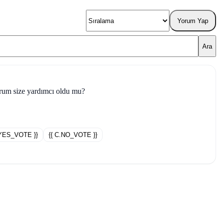
Yorum Yap
Ara
rum size yardımcı oldu mu?
.YES_VOTE }}
{{ C.NO_VOTE }}